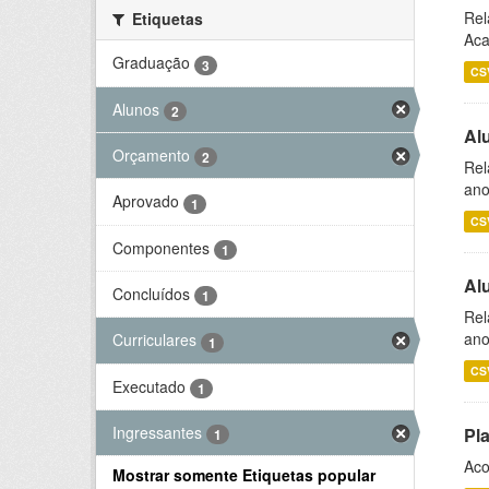
Rel
Etiquetas
Aca
Graduação
3
CS
Alunos
2
Al
Orçamento
2
Rel
ano
Aprovado
1
CS
Componentes
1
Al
Concluídos
1
Rel
ano
Curriculares
1
CS
Executado
1
Ingressantes
Pl
1
Aco
Mostrar somente Etiquetas popular