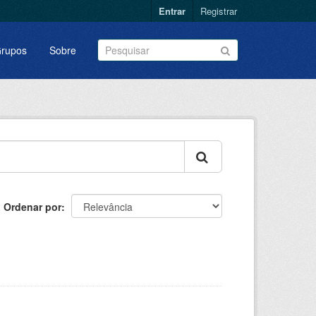
Entrar
Registrar
rupos
Sobre
Ordenar por