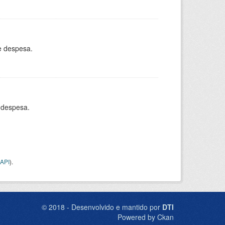
e despesa.
 despesa.
API
).
© 2018 - Desenvolvido e mantido por
DTI
Powered by Ckan