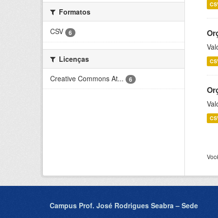
CS
Formatos
CSV
Or
6
Val
Licenças
CS
Creative Commons At...
6
Or
Val
CS
Voc
Campus Prof. José Rodrigues Seabra – Sede