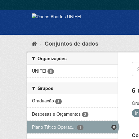
Conjuntos de dados
Organizações
UNIFEI
6
Grupos
6 
Graduação
3
Gru
I
Despesas e Orçamentos
2
Plano Tático Operac...
1
Co