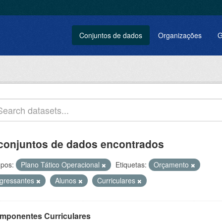
Conjuntos de dados
Organizações
G
conjuntos de dados encontrados
pos:
Plano Tático Operacional
Etiquetas:
Orçamento
ngressantes
Alunos
Curriculares
mponentes Curriculares