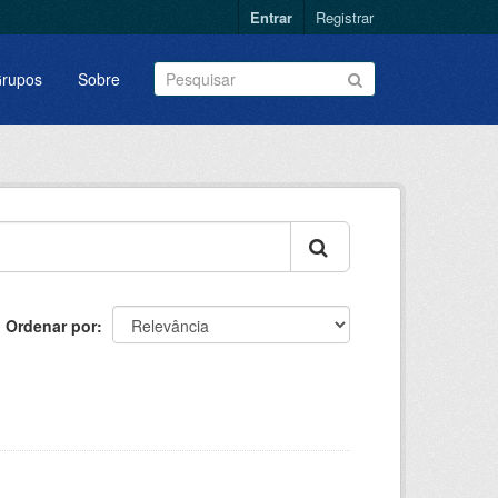
Entrar
Registrar
rupos
Sobre
Ordenar por