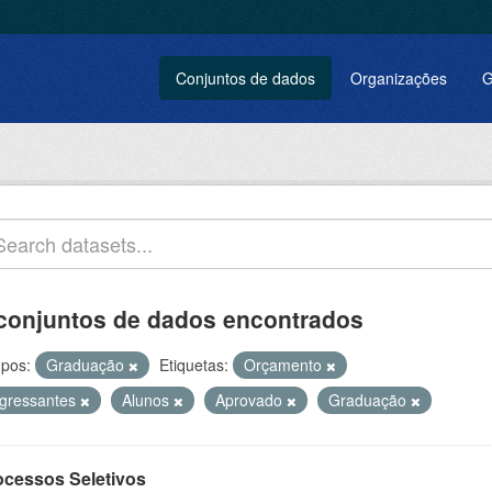
Conjuntos de dados
Organizações
G
conjuntos de dados encontrados
pos:
Graduação
Etiquetas:
Orçamento
ngressantes
Alunos
Aprovado
Graduação
ocessos Seletivos