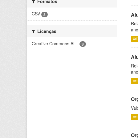
Formatos
CSV
Al
8
Rel
ano
Licenças
CS
Creative Commons At...
8
Al
Rel
ano
CS
Or
Val
CS
Or