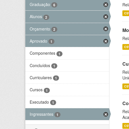
Graduação
Rel
6
CS
Alunos
2
Orçamento
2
Mo
Rel
Aprovado
1
CS
Componentes
1
Cu
Concluídos
1
Rel
Curriculares
Uni
1
CS
Cursos
1
Executado
1
Co
Rel
Ingressantes
1
Aca
CS