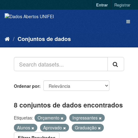
Entrar
Registrar
Conjuntos de dados
Ordenar por
8 conjuntos de dados encontrados
Etiquetas:
Orçamento
Ingressantes
Alunos
Aprovado
Graduação
Filtrar Resultados