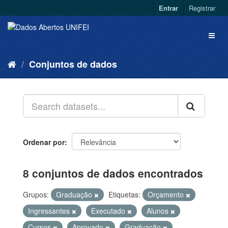
Entrar
Registrar
Conjuntos de dados
Ordenar por
8 conjuntos de dados encontrados
Grupos:
Graduação
Etiquetas:
Orçamento
Ingressantes
Executado
Alunos
Cursos
Aprovado
Graduação