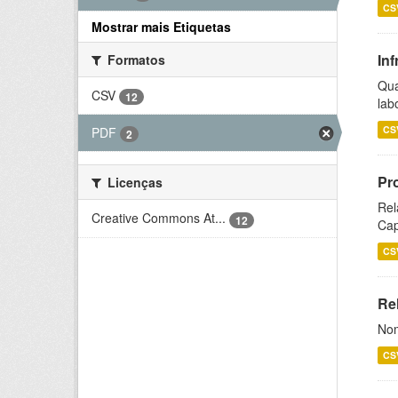
CS
Mostrar mais Etiquetas
Inf
Formatos
Qua
CSV
12
lab
CS
PDF
2
Pr
Licenças
Rel
Creative Commons At...
12
Cap
CS
Rel
Nom
CS