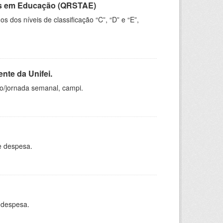
vos em Educação (QRSTAE)
dos níveis de classificação “C”, “D” e “E”,
nte da Unifei.
ho/jornada semanal, campi.
e despesa.
 despesa.