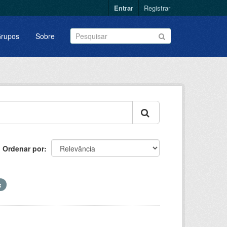
Entrar
Registrar
rupos
Sobre
Ordenar por