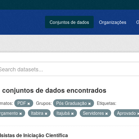
Conjuntos de dados
Organizações
G
 conjuntos de dados encontrados
matos:
PDF
Grupos:
Pós Graduação
Etiquetas:
rçamento
Itabira
Itajubá
Servidores
Aprovado
sistas de Iniciação Científica