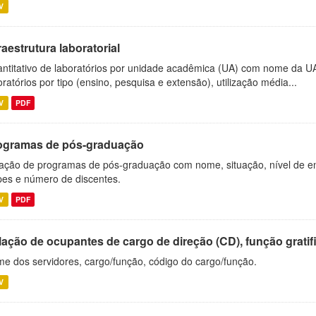
V
raestrutura laboratorial
ntitativo de laboratórios por unidade acadêmica (UA) com nome da U
oratórios por tipo (ensino, pesquisa e extensão), utilização média...
V
PDF
ogramas de pós-graduação
ação de programas de pós-graduação com nome, situação, nível de ens
es e número de discentes.
V
PDF
ação de ocupantes de cargo de direção (CD), função gratifi
e dos servidores, cargo/função, código do cargo/função.
V