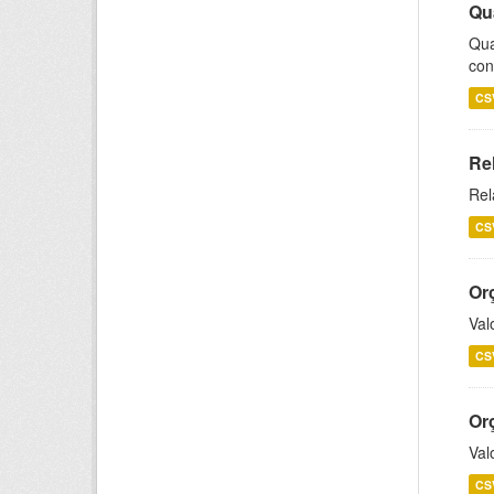
Qu
Qua
con
CS
Re
Rel
CS
Or
Val
CS
Or
Val
CS