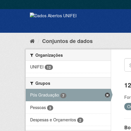
Conjuntos de dados
Organizações
UNIFEI
12
Grupos
12
Pós Graduação
7
For
O
Pessoas
3
Despesas e Orçamentos
2
Bol