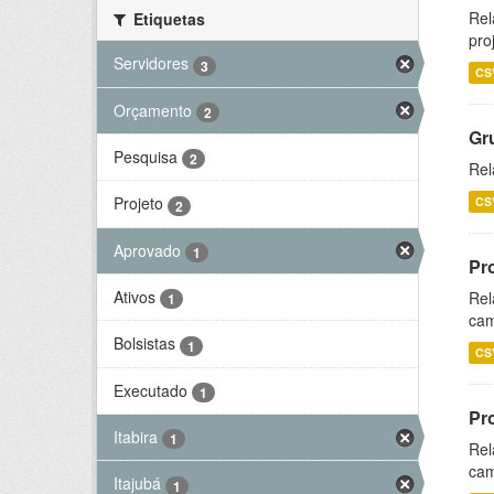
Rel
Etiquetas
pro
Servidores
3
CS
Orçamento
2
Gr
Pesquisa
2
Rel
Projeto
CS
2
Aprovado
1
Pr
Ativos
Rel
1
cam
Bolsistas
1
CS
Executado
1
Pr
Itabira
1
Rel
cam
Itajubá
1