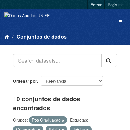
Entrar
Registrar
Conjuntos de dados
Ordenar por
10 conjuntos de dados
encontrados
Grupos:
Pós Graduação
Etiquetas:
Orçamento
Itabira
Itajubá