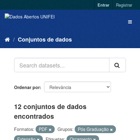
Entrar
Registrar
Conjuntos de dados
Ordenar por
12 conjuntos de dados
encontrados
Formatos:
PDF
Grupos:
Pós Graduação
Extensão
Etiquetas:
Orçamento