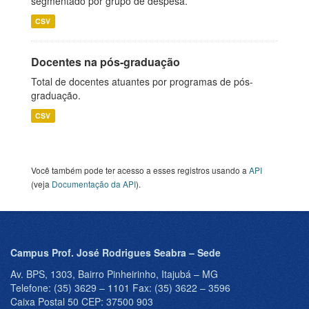
segmentado por grupo de despesa.
CSV
Docentes na pós-graduação
Total de docentes atuantes por programas de pós-
graduação.
CSV
Você também pode ter acesso a esses registros usando a
API
(veja
Documentação da API
).
Campus Prof. José Rodrigues Seabra – Sede
Av. BPS, 1303, Bairro Pinheirinho, Itajubá – MG
Telefone: (35) 3629 – 1101 Fax: (35) 3622 – 3596
Caixa Postal 50 CEP: 37500 903