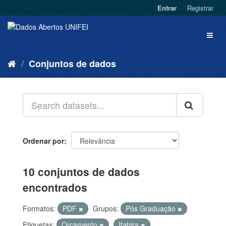
Entrar
Registrar
Conjuntos de dados
Ordenar por
10 conjuntos de dados
encontrados
Formatos:
PDF
Grupos:
Pós Graduação
Etiquetas:
Orçamento
Itabira