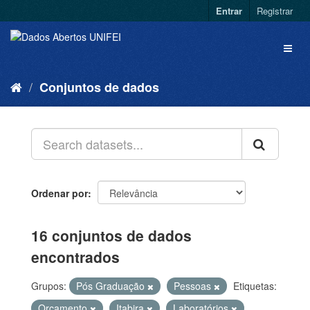
Entrar
Registrar
Conjuntos de dados
Ordenar por
16 conjuntos de dados
encontrados
Grupos:
Pós Graduação
Pessoas
Etiquetas:
Orçamento
Itabira
Laboratórios