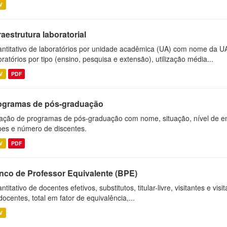
V
raestrutura laboratorial
ntitativo de laboratórios por unidade acadêmica (UA) com nome da U
oratórios por tipo (ensino, pesquisa e extensão), utilização média...
V
PDF
ogramas de pós-graduação
ação de programas de pós-graduação com nome, situação, nível de ens
es e número de discentes.
V
PDF
nco de Professor Equivalente (BPE)
ntitativo de docentes efetivos, substitutos, titular-livre, visitantes e vi
docentes, total em fator de equivalência,...
V