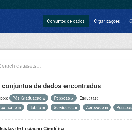
Conjuntos de dados
Organizações
G
 conjuntos de dados encontrados
pos:
Pós Graduação
Pessoas
Etiquetas:
rçamento
Itabira
Servidores
Aprovado
Pessoa
sistas de Iniciação Científica