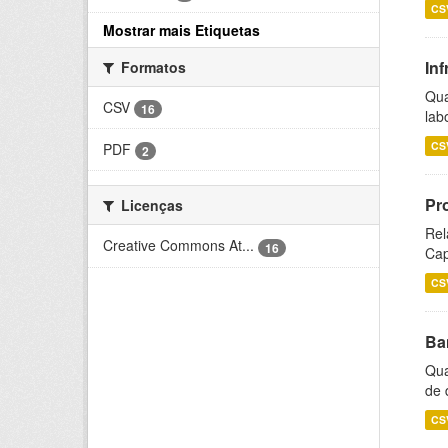
CS
Mostrar mais Etiquetas
Inf
Formatos
Qua
CSV
16
lab
CS
PDF
2
Pr
Licenças
Rel
Creative Commons At...
16
Cap
CS
Ba
Qua
de 
CS