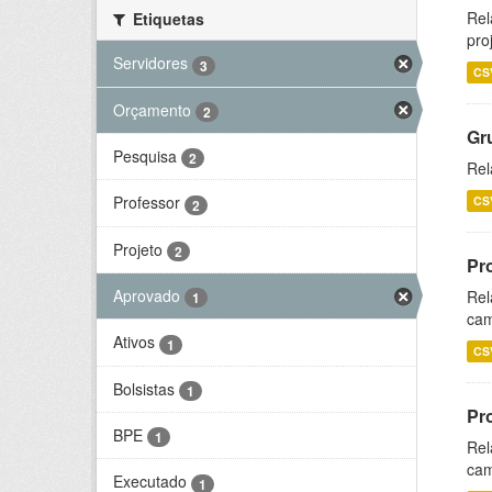
Rel
Etiquetas
pro
Servidores
3
CS
Orçamento
2
Gr
Pesquisa
2
Rel
Professor
CS
2
Projeto
2
Pr
Aprovado
Rel
1
cam
Ativos
1
CS
Bolsistas
1
Pr
BPE
1
Rel
cam
Executado
1