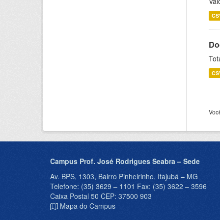
Val
CS
Do
Tot
CS
Voc
Campus Prof. José Rodrigues Seabra – Sede
Av. BPS, 1303, Bairro Pinheirinho, Itajubá – MG
Telefone: (35) 3629 – 1101 Fax: (35) 3622 – 3596
Caixa Postal 50 CEP: 37500 903
Mapa do Campus