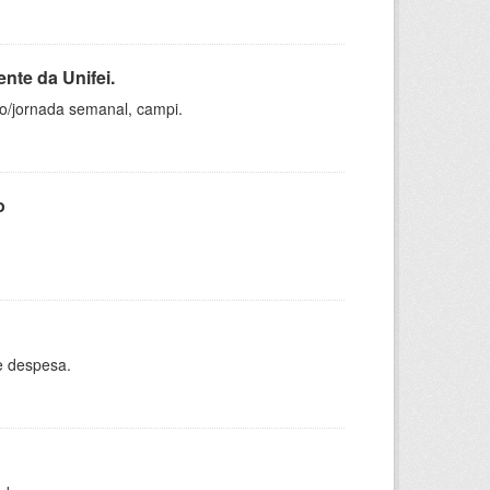
nte da Unifei.
ho/jornada semanal, campi.
o
e despesa.