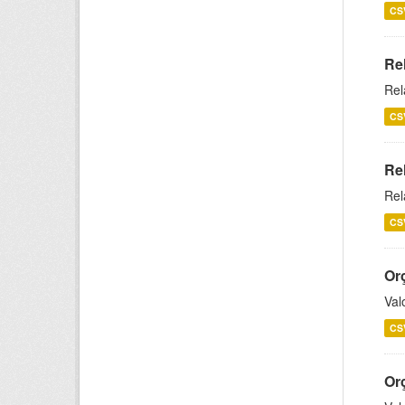
CS
Re
Rel
CS
Re
Rel
CS
Or
Val
CS
Or