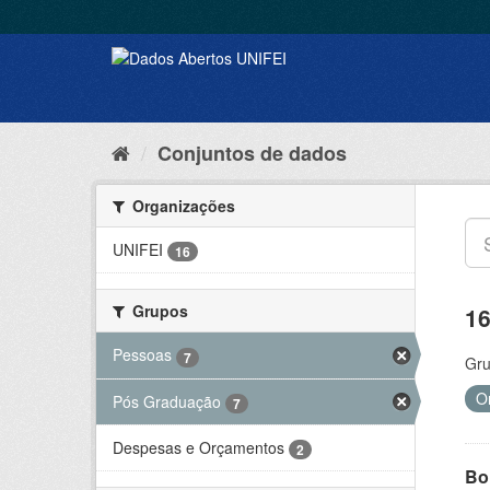
Conjuntos de dados
Organizações
UNIFEI
16
Grupos
16
Pessoas
7
Gru
O
Pós Graduação
7
Despesas e Orçamentos
2
Bol