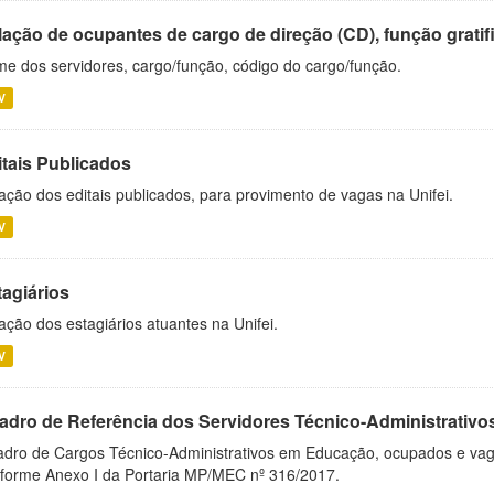
ação de ocupantes de cargo de direção (CD), função gratifi
e dos servidores, cargo/função, código do cargo/função.
V
itais Publicados
ação dos editais publicados, para provimento de vagas na Unifei.
V
tagiários
ação dos estagiários atuantes na Unifei.
V
adro de Referência dos Servidores Técnico-Administrati
dro de Cargos Técnico-Administrativos em Educação, ocupados e vagos 
forme Anexo I da Portaria MP/MEC nº 316/2017.