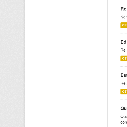
Rel
Nom
CS
Ed
Rel
CS
Es
Rel
CS
Qu
Qua
con