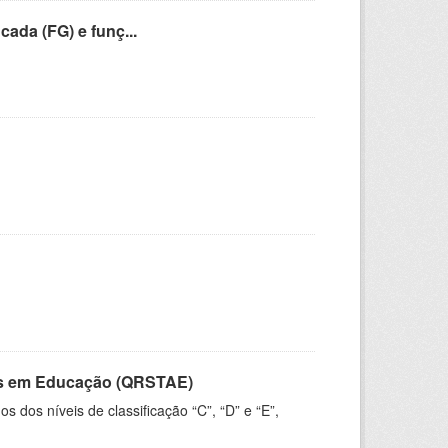
cada (FG) e funç...
vos em Educação (QRSTAE)
dos níveis de classificação “C”, “D” e “E”,