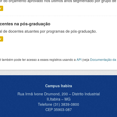
or do orçamento aprovado nos últimos anos segmentado por grupo de
V
centes na pós-graduação
al de docentes atuantes por programas de pós-graduação.
V
ê também pode ter acesso a esses registros usando a
API
(veja
Documentação da 
Campus Itabira
Rua Irmã Ivone Drumond, 200 – Distrito Industrial
II,Itabira – MG
Telefone (31) 3839-0800
CEP 35903-087