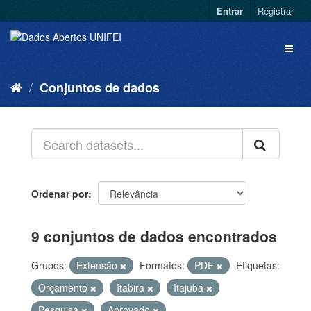
Entrar
Registrar
Conjuntos de dados
Ordenar por
9 conjuntos de dados encontrados
Grupos:
Extensão
Formatos:
PDF
Etiquetas:
Orçamento
Itabira
Itajubá
Pesquisa
Aprovado