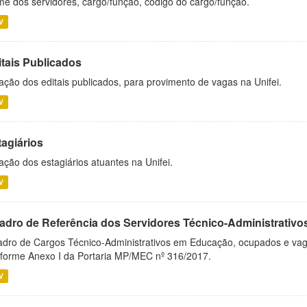
e dos servidores, cargo/função, código do cargo/função.
V
itais Publicados
ação dos editais publicados, para provimento de vagas na Unifei.
V
tagiários
ação dos estagiários atuantes na Unifei.
V
adro de Referência dos Servidores Técnico-Administrati
dro de Cargos Técnico-Administrativos em Educação, ocupados e vagos 
forme Anexo I da Portaria MP/MEC nº 316/2017.
V