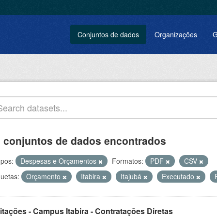
Conjuntos de dados
Organizações
G
 conjuntos de dados encontrados
pos:
Despesas e Orçamentos
Formatos:
PDF
CSV
quetas:
Orçamento
Itabira
Itajubá
Executado
itações - Campus Itabira - Contratações Diretas