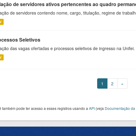
lação de servidores ativos pertencentes ao quadro permane
ação de servidores contendo nome, cargo, titulação, regime de trabal
V
ocessos Seletivos
ação das vagas ofertadas e processos seletivos de ingresso na Unifei.
V
1
2
»
ê também pode ter acesso a esses registros usando a
API
(veja
Documentação da 