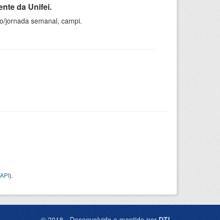
nte da Unifei.
ho/jornada semanal, campi.
API
).
© 2018 - Desenvolvido e mantido por
DTI