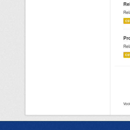
Re
Rel
CS
Pr
Rel
CS
Voc