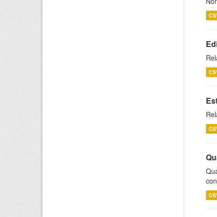
Nom
CS
Ed
Rel
CS
Es
Rel
CS
Qu
Qua
con
CS