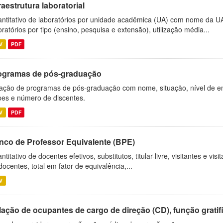
raestrutura laboratorial
ntitativo de laboratórios por unidade acadêmica (UA) com nome da U
oratórios por tipo (ensino, pesquisa e extensão), utilização média...
V
PDF
ogramas de pós-graduação
ação de programas de pós-graduação com nome, situação, nível de ens
es e número de discentes.
V
PDF
nco de Professor Equivalente (BPE)
ntitativo de docentes efetivos, substitutos, titular-livre, visitantes e vi
docentes, total em fator de equivalência,...
V
ação de ocupantes de cargo de direção (CD), função gratifi