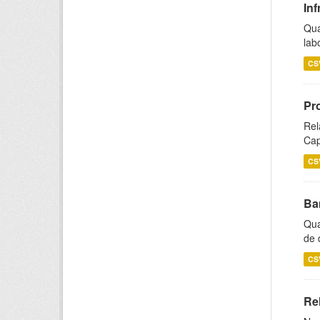
Inf
Qua
lab
CS
Pr
Rel
Cap
CS
Ba
Qua
de 
CS
Rel