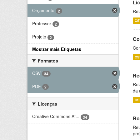
Li
Orçamento
2
Rel
CS
Professor
2
Projeto
2
Co
Con
Mostrar mais Etiquetas
CS
Formatos
CSV
34
Re
Rel
PDF
2
da 
CS
Licenças
Creative Commons At...
34
Bol
Rel
pro