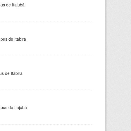
pus de Itajubá
pus de Itabira
s de Itabira
mpus de Itajubá