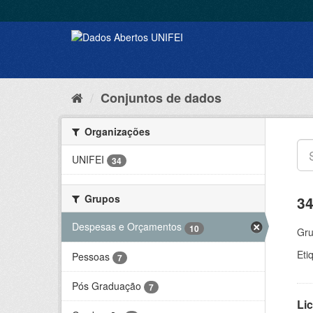
Conjuntos de dados
Organizações
UNIFEI
34
Grupos
34
Despesas e Orçamentos
10
Gru
Eti
Pessoas
7
Pós Graduação
7
Lic