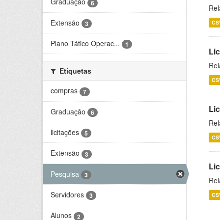
Graduação
6
Rel
Extensão
CS
3
Plano Tático Operac...
1
Lic
Rel
Etiquetas
CS
compras
7
Lic
Graduação
6
Rel
licitações
5
CS
Extensão
3
Li
Pesquisa
3
Rel
Servidores
CS
3
Alunos
2