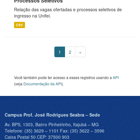
Processos Seletivos
Relação das vagas ofertadas e processos seletivos de
ingresso na Unifei.
CSV
1
2
»
Você também pode ter acesso a esses registros usando a
API
(veja
Documentação da API
).
Campus Prof. José Rodrigues Seabra – Sede
Av. BPS, 1303, Bairro Pinheirinho, Itajubá – MG
Telefone: (35) 3629 – 1101 Fax: (35) 3622 – 3596
Caixa Postal 50 CEP: 37500 903