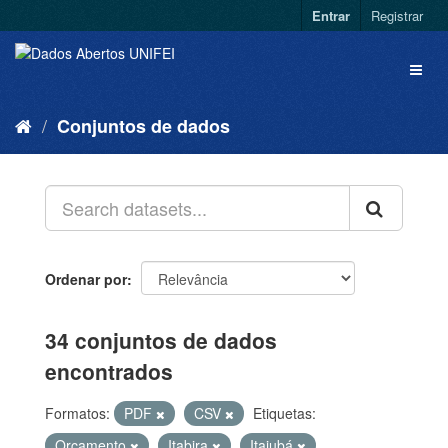
Entrar
Registrar
Conjuntos de dados
Ordenar por
34 conjuntos de dados
encontrados
Formatos:
PDF
CSV
Etiquetas:
Orçamento
Itabira
Itajubá