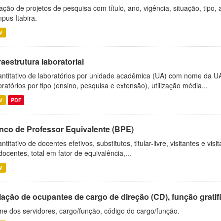
ação de projetos de pesquisa com título, ano, vigência, situação, tipo
pus Itabira.
V
raestrutura laboratorial
ntitativo de laboratórios por unidade acadêmica (UA) com nome da U
oratórios por tipo (ensino, pesquisa e extensão), utilização média...
V
PDF
nco de Professor Equivalente (BPE)
ntitativo de docentes efetivos, substitutos, titular-livre, visitantes e vi
docentes, total em fator de equivalência,...
V
ação de ocupantes de cargo de direção (CD), função gratifi
e dos servidores, cargo/função, código do cargo/função.