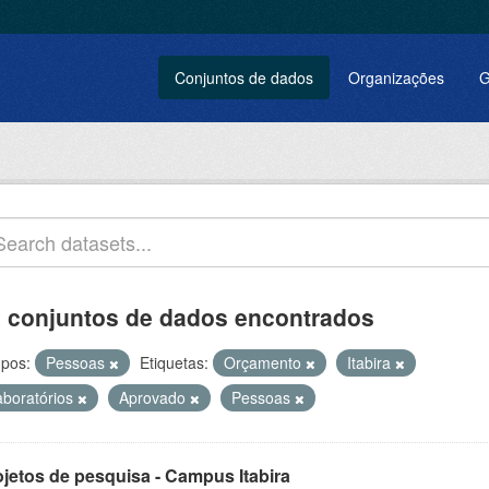
Conjuntos de dados
Organizações
G
 conjuntos de dados encontrados
pos:
Pessoas
Etiquetas:
Orçamento
Itabira
aboratórios
Aprovado
Pessoas
ojetos de pesquisa - Campus Itabira