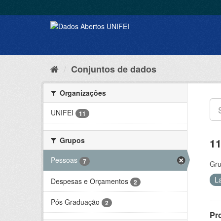
Conjuntos de dados
Organizações
UNIFEI
11
Grupos
11
Pessoas
7
Gru
L
Despesas e Orçamentos
2
Pós Graduação
2
Pr