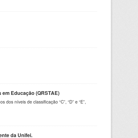
vos em Educação (QRSTAE)
dos níveis de classificação “C”, “D” e “E”,
nte da Unifei.