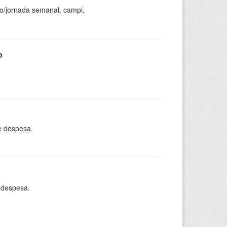
ho/jornada semanal, campi.
o
e despesa.
 despesa.