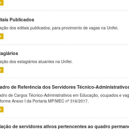
V
itais Publicados
ação dos editais publicados, para provimento de vagas na Unifei.
V
tagiários
ação dos estagiários atuantes na Unifei.
V
adro de Referência dos Servidores Técnico-Administrati
dro de Cargos Técnico-Administrativos em Educação, ocupados e vagos 
forme Anexo I da Portaria MP/MEC nº 316/2017.
V
lação de servidores ativos pertencentes ao quadro permane