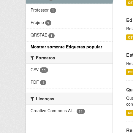
CS
Professor
1
Ed
Projeto
1
Rel
QRSTAE
1
CS
Mostrar somente Etiquetas popular
Es
Formatos
Rel
CSV
11
CS
PDF
1
Qu
Qua
Licenças
con
Creative Commons At...
11
CS
Re