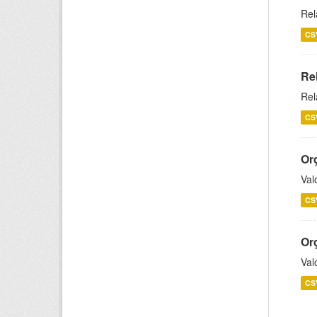
Rel
CS
Re
Rel
CS
Or
Val
CS
Or
Val
CS