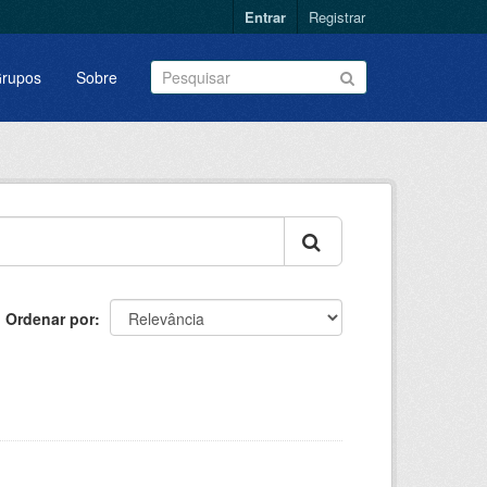
Entrar
Registrar
rupos
Sobre
Ordenar por