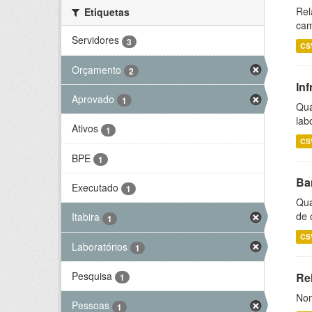
Rel
Etiquetas
cam
Servidores
3
CS
Orçamento
2
Inf
Aprovado
1
Qua
lab
Ativos
1
CS
BPE
1
Ba
Executado
1
Qua
de 
Itabira
1
CS
Laboratórios
1
Pesquisa
Rel
1
Nom
Pessoas
1