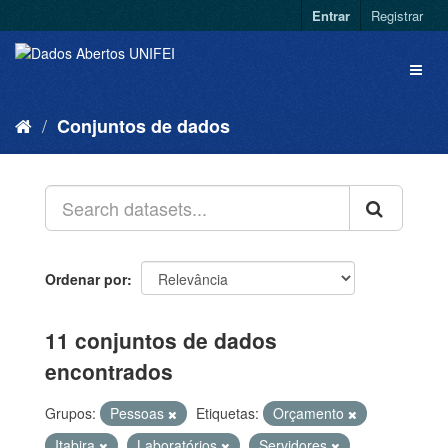
Entrar
Registrar
Conjuntos de dados
Ordenar por
11 conjuntos de dados
encontrados
Grupos:
Pessoas
Etiquetas:
Orçamento
Itabira
Laboratórios
Servidores