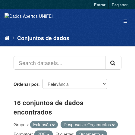
Entrar
Registrar
Conjuntos de dados
Ordenar por
16 conjuntos de dados
encontrados
Grupos:
Extensão
Despesas e Orçamentos
Formatos:
PDF
Etiquetas:
Orçamento