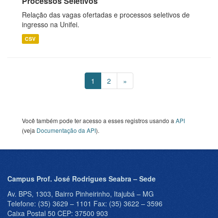
Processos Seletivos
Relação das vagas ofertadas e processos seletivos de
ingresso na Unifei.
CSV
1
2
»
Você também pode ter acesso a esses registros usando a
API
(veja
Documentação da API
).
Campus Prof. José Rodrigues Seabra – Sede
Av. BPS, 1303, Bairro Pinheirinho, Itajubá – MG
Telefone: (35) 3629 – 1101 Fax: (35) 3622 – 3596
Caixa Postal 50 CEP: 37500 903