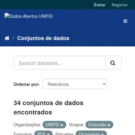
Entrar
Registrar
Conjuntos de dados
Ordenar por
34 conjuntos de dados
encontrados
Organizações:
UNIFEI
Grupos:
Extensão
Formatos:
PDF
Etiquetas:
Orçamento