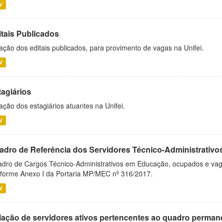
V
itais Publicados
ação dos editais publicados, para provimento de vagas na Unifei.
V
tagiários
ação dos estagiários atuantes na Unifei.
V
adro de Referência dos Servidores Técnico-Administrati
dro de Cargos Técnico-Administrativos em Educação, ocupados e vagos 
forme Anexo I da Portaria MP/MEC nº 316/2017.
V
lação de servidores ativos pertencentes ao quadro permane