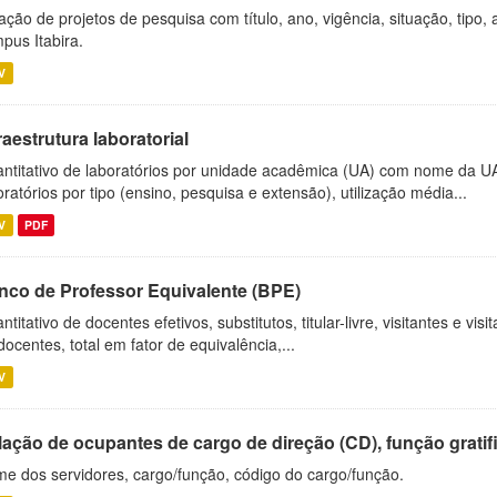
ação de projetos de pesquisa com título, ano, vigência, situação, tipo
pus Itabira.
V
raestrutura laboratorial
ntitativo de laboratórios por unidade acadêmica (UA) com nome da U
oratórios por tipo (ensino, pesquisa e extensão), utilização média...
V
PDF
nco de Professor Equivalente (BPE)
ntitativo de docentes efetivos, substitutos, titular-livre, visitantes e vi
docentes, total em fator de equivalência,...
V
ação de ocupantes de cargo de direção (CD), função gratifi
e dos servidores, cargo/função, código do cargo/função.