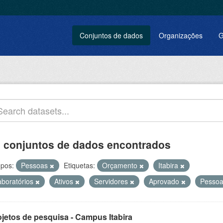
Conjuntos de dados
Organizações
G
 conjuntos de dados encontrados
pos:
Pessoas
Etiquetas:
Orçamento
Itabira
aboratórios
Ativos
Servidores
Aprovado
Pesso
ojetos de pesquisa - Campus Itabira