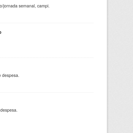
ho/jornada semanal, campi.
o
e despesa.
 despesa.