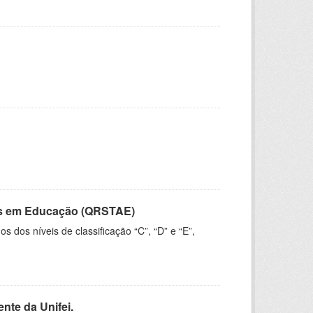
vos em Educação (QRSTAE)
dos níveis de classificação “C”, “D” e “E”,
nte da Unifei.