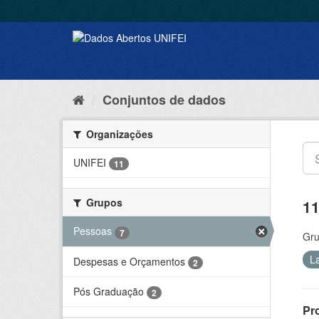
Conjuntos de dados
Organizações
UNIFEI
11
Grupos
11
Pessoas
7
Gru
L
Despesas e Orçamentos
2
Pós Graduação
2
Pr