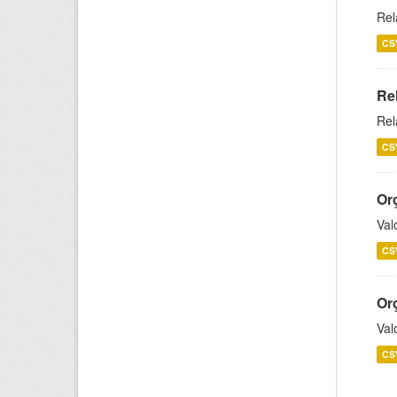
Rel
CS
Re
Rel
CS
Or
Val
CS
Or
Val
CS