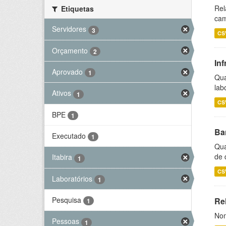
Rel
Etiquetas
cam
Servidores
3
CS
Orçamento
2
Inf
Aprovado
1
Qua
lab
Ativos
1
CS
BPE
1
Ba
Executado
1
Qua
de 
Itabira
1
CS
Laboratórios
1
Pesquisa
Rel
1
Nom
Pessoas
1