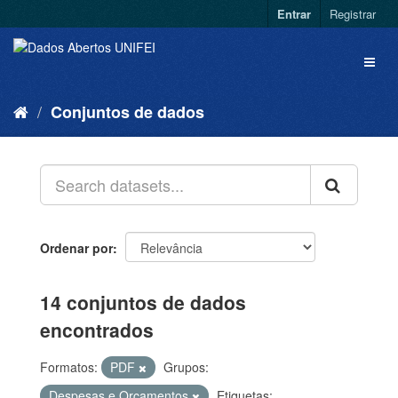
Entrar
Registrar
Conjuntos de dados
Ordenar por
14 conjuntos de dados
encontrados
Formatos:
PDF
Grupos:
Despesas e Orçamentos
Etiquetas: