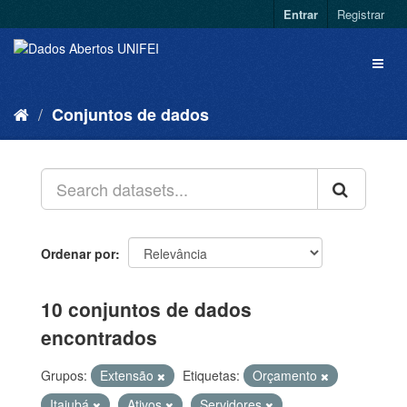
Entrar
Registrar
Conjuntos de dados
Ordenar por
10 conjuntos de dados
encontrados
Grupos:
Extensão
Etiquetas:
Orçamento
Itajubá
Ativos
Servidores