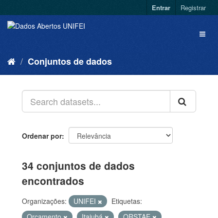
Entrar
Registrar
Conjuntos de dados
Ordenar por
34 conjuntos de dados
encontrados
Organizações:
UNIFEI
Etiquetas:
Orçamento
Itajubá
QRSTAE