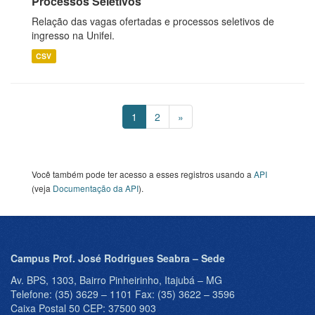
Processos Seletivos
Relação das vagas ofertadas e processos seletivos de
ingresso na Unifei.
CSV
1
2
»
Você também pode ter acesso a esses registros usando a
API
(veja
Documentação da API
).
Campus Prof. José Rodrigues Seabra – Sede
Av. BPS, 1303, Bairro Pinheirinho, Itajubá – MG
Telefone: (35) 3629 – 1101 Fax: (35) 3622 – 3596
Caixa Postal 50 CEP: 37500 903