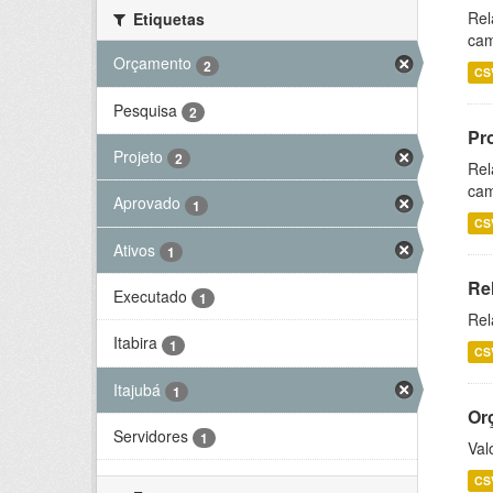
Rel
Etiquetas
cam
Orçamento
2
CS
Pesquisa
2
Pr
Projeto
2
Rel
cam
Aprovado
1
CS
Ativos
1
Re
Executado
1
Rel
Itabira
1
CS
Itajubá
1
Or
Servidores
1
Val
CS