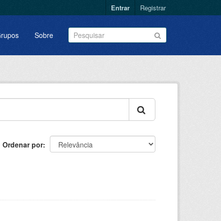
Entrar
Registrar
rupos
Sobre
Ordenar por