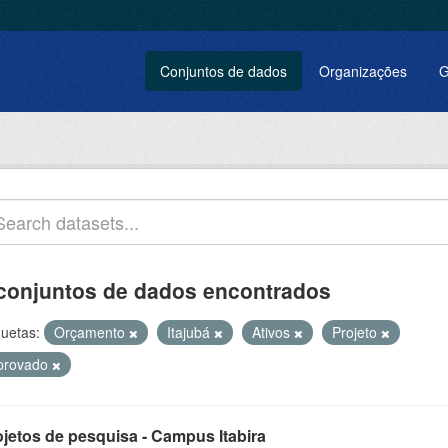
Conjuntos de dados
Organizações
G
conjuntos de dados encontrados
quetas:
Orçamento
Itajubá
Ativos
Projeto
provado
ojetos de pesquisa - Campus Itabira