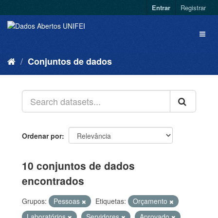
Entrar
Registrar
Conjuntos de dados
Ordenar por
10 conjuntos de dados
encontrados
Grupos:
Pessoas
Etiquetas:
Orçamento
Laboratórios
Servidores
Aprovado