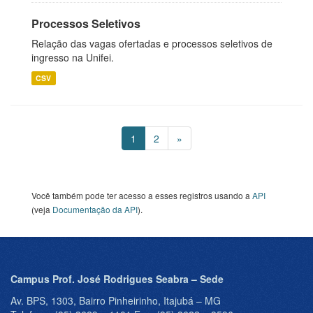
Processos Seletivos
Relação das vagas ofertadas e processos seletivos de
ingresso na Unifei.
CSV
1
2
»
Você também pode ter acesso a esses registros usando a
API
(veja
Documentação da API
).
Campus Prof. José Rodrigues Seabra – Sede
Av. BPS, 1303, Bairro Pinheirinho, Itajubá – MG