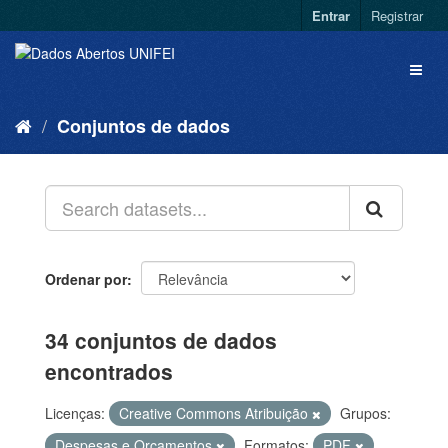
Entrar
Registrar
Conjuntos de dados
Ordenar por
34 conjuntos de dados
encontrados
Licenças:
Creative Commons Atribuição
Grupos:
Despesas e Orçamentos
Formatos:
PDF