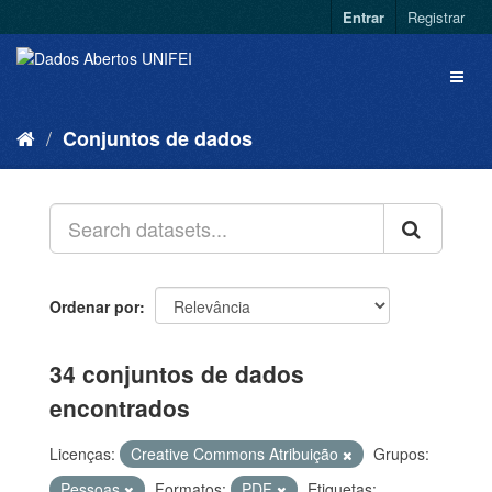
Entrar
Registrar
Conjuntos de dados
Ordenar por
34 conjuntos de dados
encontrados
Licenças:
Creative Commons Atribuição
Grupos:
Pessoas
Formatos:
PDF
Etiquetas: