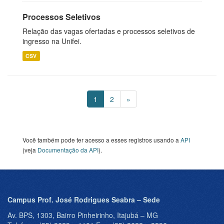
Processos Seletivos
Relação das vagas ofertadas e processos seletivos de
ingresso na Unifei.
CSV
1
2
»
Você também pode ter acesso a esses registros usando a
API
(veja
Documentação da API
).
Campus Prof. José Rodrigues Seabra – Sede
Av. BPS, 1303, Bairro Pinheirinho, Itajubá – MG