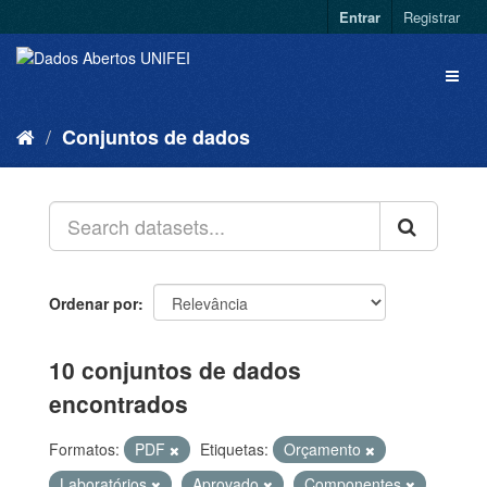
Entrar
Registrar
Conjuntos de dados
Ordenar por
10 conjuntos de dados
encontrados
Formatos:
PDF
Etiquetas:
Orçamento
Laboratórios
Aprovado
Componentes