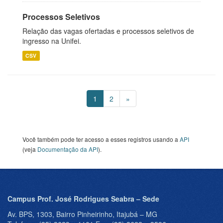
Processos Seletivos
Relação das vagas ofertadas e processos seletivos de
ingresso na Unifei.
CSV
1
2
»
Você também pode ter acesso a esses registros usando a
API
(veja
Documentação da API
).
Campus Prof. José Rodrigues Seabra – Sede
Av. BPS, 1303, Bairro Pinheirinho, Itajubá – MG