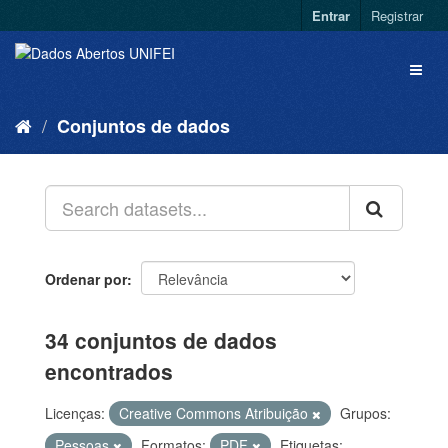
Entrar
Registrar
Conjuntos de dados
Ordenar por
34 conjuntos de dados
encontrados
Licenças:
Creative Commons Atribuição
Grupos:
Pessoas
Formatos:
PDF
Etiquetas: