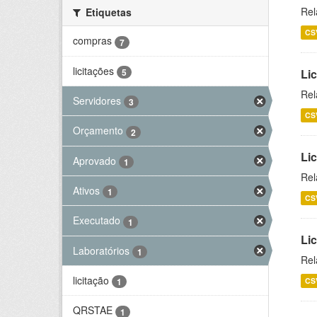
Rel
Etiquetas
CS
compras
7
licitações
5
Lic
Rel
Servidores
3
CS
Orçamento
2
Lic
Aprovado
1
Rel
Ativos
1
CS
Executado
1
Li
Laboratórios
1
Rel
licitação
CS
1
QRSTAE
1