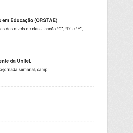
vos em Educação (QRSTAE)
dos níveis de classificação “C”, “D” e “E”,
nte da Unifei.
ho/jornada semanal, campi.
3