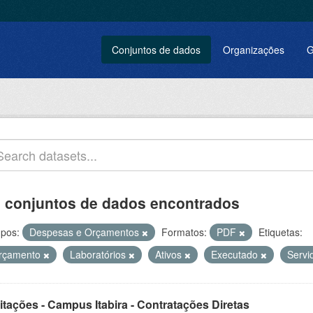
Conjuntos de dados
Organizações
G
 conjuntos de dados encontrados
pos:
Despesas e Orçamentos
Formatos:
PDF
Etiquetas:
rçamento
Laboratórios
Ativos
Executado
Servi
itações - Campus Itabira - Contratações Diretas