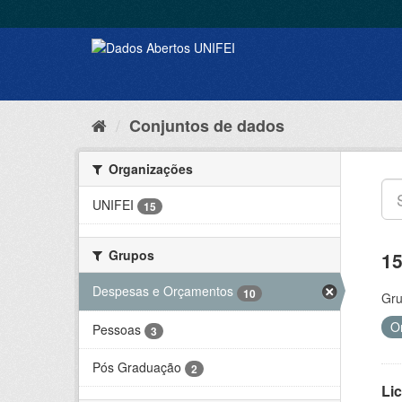
Conjuntos de dados
Organizações
UNIFEI
15
Grupos
15
Despesas e Orçamentos
10
Gru
O
Pessoas
3
Pós Graduação
2
Lic