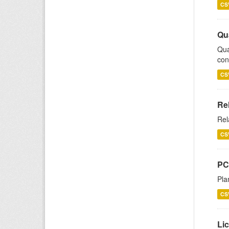
CS
Qu
Qua
con
CS
Re
Rel
CS
PC
Pla
CS
Lic