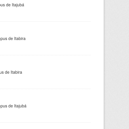
pus de Itajubá
pus de Itabira
s de Itabira
mpus de Itajubá