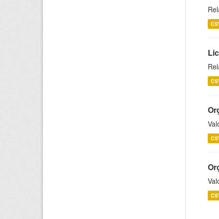
Rel
CS
Lic
Rel
CS
Or
Val
CS
Or
Val
CS