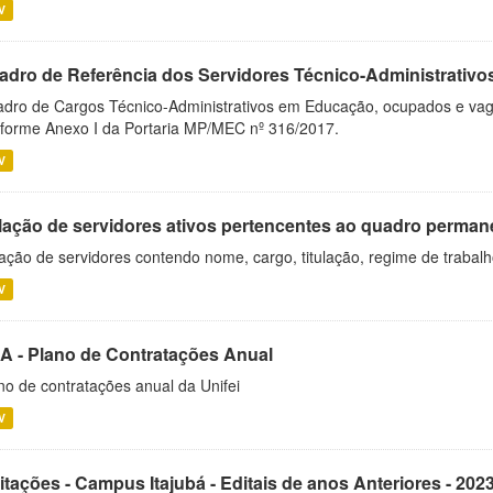
V
adro de Referência dos Servidores Técnico-Administrati
dro de Cargos Técnico-Administrativos em Educação, ocupados e vagos 
forme Anexo I da Portaria MP/MEC nº 316/2017.
V
lação de servidores ativos pertencentes ao quadro permane
ação de servidores contendo nome, cargo, titulação, regime de trabal
V
A - Plano de Contratações Anual
no de contratações anual da Unifei
V
itações - Campus Itajubá - Editais de anos Anteriores - 202