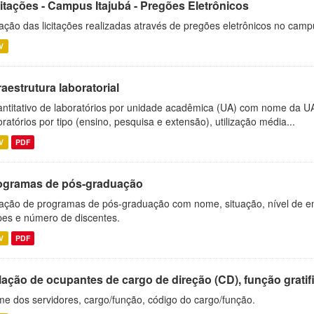
citações - Campus Itajubá - Pregões Eletrônicos
ação das licitações realizadas através de pregões eletrônicos no camp
V
raestrutura laboratorial
ntitativo de laboratórios por unidade acadêmica (UA) com nome da U
oratórios por tipo (ensino, pesquisa e extensão), utilização média...
V
PDF
ogramas de pós-graduação
ação de programas de pós-graduação com nome, situação, nível de ens
es e número de discentes.
V
PDF
ação de ocupantes de cargo de direção (CD), função gratifi
e dos servidores, cargo/função, código do cargo/função.