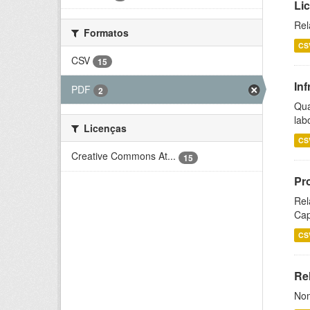
Li
Rel
Formatos
CS
CSV
15
Inf
PDF
2
Qua
lab
Licenças
CS
Creative Commons At...
15
Pr
Rel
Cap
CS
Rel
Nom