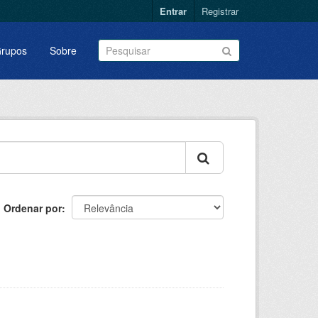
Entrar
Registrar
rupos
Sobre
Ordenar por