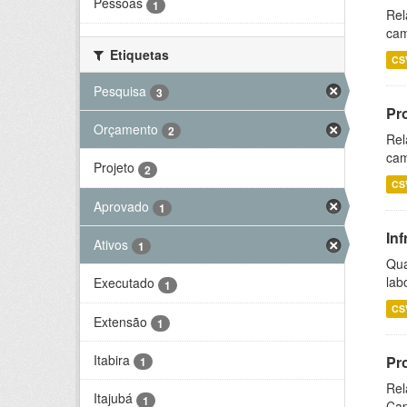
Pessoas
1
Rel
cam
Etiquetas
CS
Pesquisa
3
Pr
Orçamento
2
Rel
cam
Projeto
2
CS
Aprovado
1
Inf
Ativos
1
Qua
lab
Executado
1
CS
Extensão
1
Itabira
Pr
1
Rel
Itajubá
1
Cap