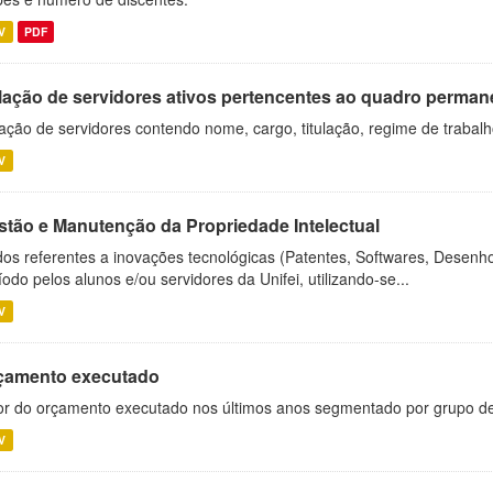
V
PDF
lação de servidores ativos pertencentes ao quadro permane
ação de servidores contendo nome, cargo, titulação, regime de trabal
V
stão e Manutenção da Propriedade Intelectual
os referentes a inovações tecnológicas (Patentes, Softwares, Desenho
íodo pelos alunos e/ou servidores da Unifei, utilizando-se...
V
çamento executado
or do orçamento executado nos últimos anos segmentado por grupo d
V