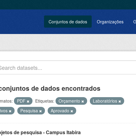
Conjuntos de dados
Organizações
G
conjuntos de dados encontrados
matos:
PDF
Etiquetas:
Orçamento
Laboratórios
tivos
Pesquisa
Aprovado
ojetos de pesquisa - Campus Itabira