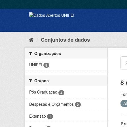
Conjuntos de dados
Organizações
UNIFEI
8
Grupos
8 
Pós Graduação
4
For
A
Despesas e Orçamentos
2
Extensão
1
Pr