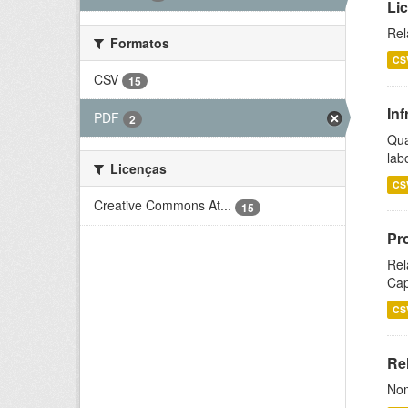
Li
Rel
Formatos
CS
CSV
15
Inf
PDF
2
Qua
lab
Licenças
CS
Creative Commons At...
15
Pr
Rel
Cap
CS
Rel
Nom