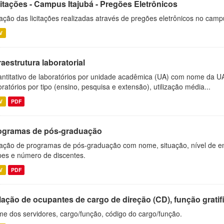
citações - Campus Itajubá - Pregões Eletrônicos
ação das licitações realizadas através de pregões eletrônicos no camp
V
raestrutura laboratorial
ntitativo de laboratórios por unidade acadêmica (UA) com nome da U
oratórios por tipo (ensino, pesquisa e extensão), utilização média...
V
PDF
ogramas de pós-graduação
ação de programas de pós-graduação com nome, situação, nível de ens
es e número de discentes.
V
PDF
ação de ocupantes de cargo de direção (CD), função gratifi
e dos servidores, cargo/função, código do cargo/função.