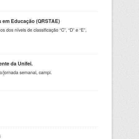
vos em Educação (QRSTAE)
dos níveis de classificação “C”, “D” e “E”,
nte da Unifei.
ho/jornada semanal, campi.
3