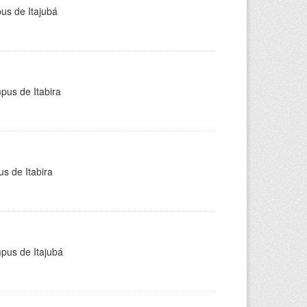
pus de Itajubá
pus de Itabira
s de Itabira
mpus de Itajubá