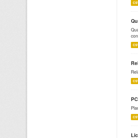
CS
Qu
Qua
con
CS
Re
Rel
CS
PC
Pla
CS
Lic