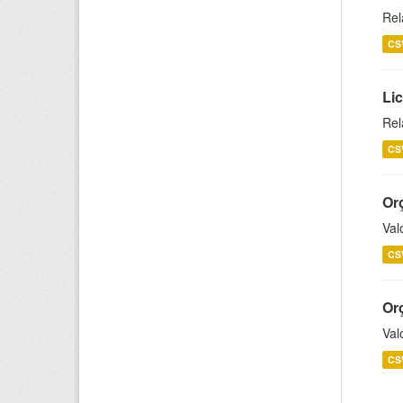
Rel
CS
Lic
Rel
CS
Or
Val
CS
Or
Val
CS