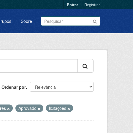
Entrar
Registrar
rupos
Sobre
Ordenar por
ores
Aprovado
licitações