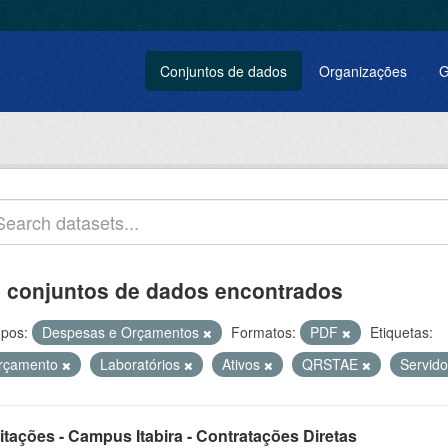
Conjuntos de dados
Organizações
G
 conjuntos de dados encontrados
pos:
Despesas e Orçamentos
Formatos:
PDF
Etiquetas:
rçamento
Laboratórios
Ativos
QRSTAE
Servid
itações - Campus Itabira - Contratações Diretas