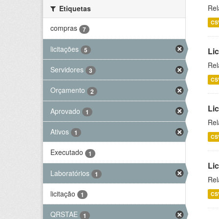
Rel
Etiquetas
CS
compras
7
licitações
5
Lic
Rel
Servidores
3
CS
Orçamento
2
Lic
Aprovado
1
Rel
Ativos
1
CS
Executado
1
Li
Laboratórios
1
Rel
licitação
CS
1
QRSTAE
1