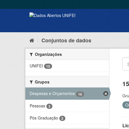
Conjuntos de dados
Organizações
UNIFEI
15
Grupos
15
Despesas e Orçamentos
10
Gru
O
Pessoas
3
Pós Graduação
2
Lic