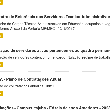
V
adro de Referência dos Servidores Técnico-Administrati
dro de Cargos Técnico-Administrativos em Educação, ocupados e vagos 
forme Anexo I da Portaria MP/MEC nº 316/2017.
V
lação de servidores ativos pertencentes ao quadro permane
ação de servidores contendo nome, cargo, titulação, regime de trabal
V
A - Plano de Contratações Anual
no de contratações anual da Unifei
V
itações - Campus Itajubá - Editais de anos Anteriores - 202