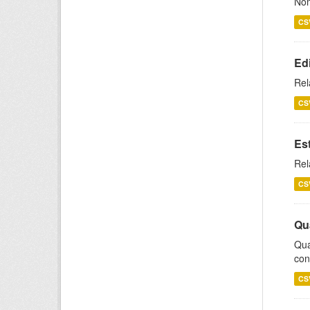
Nom
CS
Ed
Rel
CS
Es
Rel
CS
Qu
Qua
con
CS