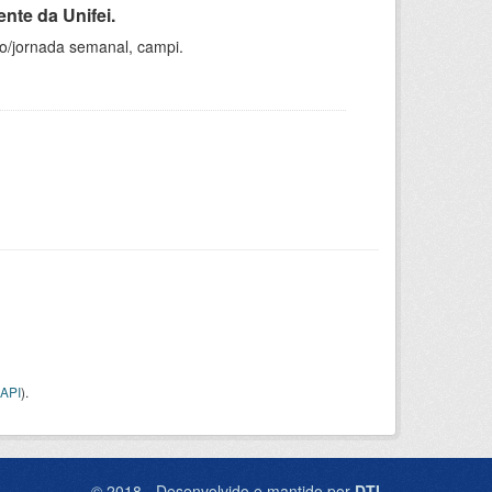
nte da Unifei.
ho/jornada semanal, campi.
API
).
© 2018 - Desenvolvido e mantido por
DTI