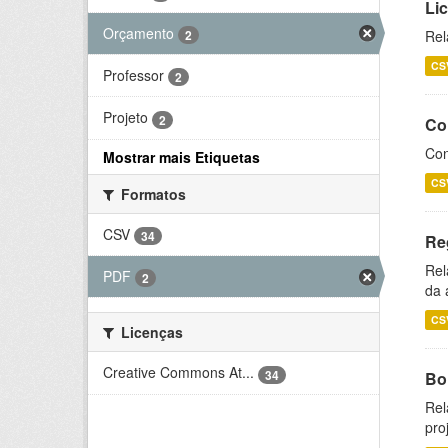
Li
Orçamento
2
Rel
CS
Professor
2
Projeto
2
Co
Con
Mostrar mais Etiquetas
CS
Formatos
CSV
34
Re
Rel
PDF
2
da 
CS
Licenças
Creative Commons At...
34
Bol
Rel
pro