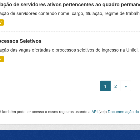
lação de servidores ativos pertencentes ao quadro permane
ação de servidores contendo nome, cargo, titulação, regime de trabal
V
ocessos Seletivos
ação das vagas ofertadas e processos seletivos de ingresso na Unifei.
V
1
2
»
ê também pode ter acesso a esses registros usando a
API
(veja
Documentação da 