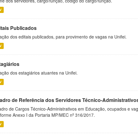
e dos servidores, cargo/função, código do cargo/função.
V
itais Publicados
ação dos editais publicados, para provimento de vagas na Unifei.
V
tagiários
ação dos estagiários atuantes na Unifei.
V
adro de Referência dos Servidores Técnico-Administrati
dro de Cargos Técnico-Administrativos em Educação, ocupados e vagos 
forme Anexo I da Portaria MP/MEC nº 316/2017.
V