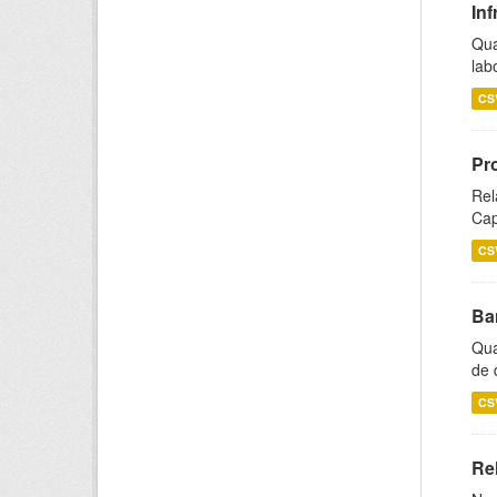
Inf
Qua
lab
CS
Pr
Rel
Cap
CS
Ba
Qua
de 
CS
Rel