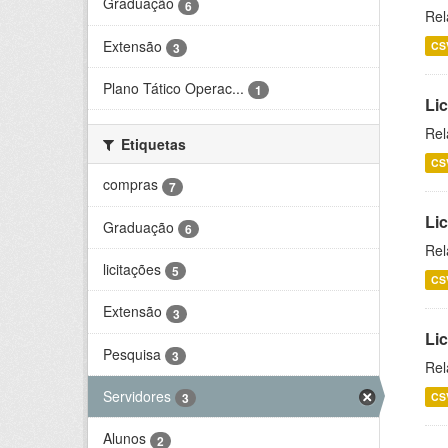
Graduação
6
Rel
Extensão
CS
3
Plano Tático Operac...
1
Lic
Rel
Etiquetas
CS
compras
7
Lic
Graduação
6
Rel
licitações
5
CS
Extensão
3
Li
Pesquisa
3
Rel
Servidores
CS
3
Alunos
2