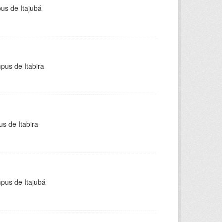
pus de Itajubá
pus de Itabira
s de Itabira
mpus de Itajubá