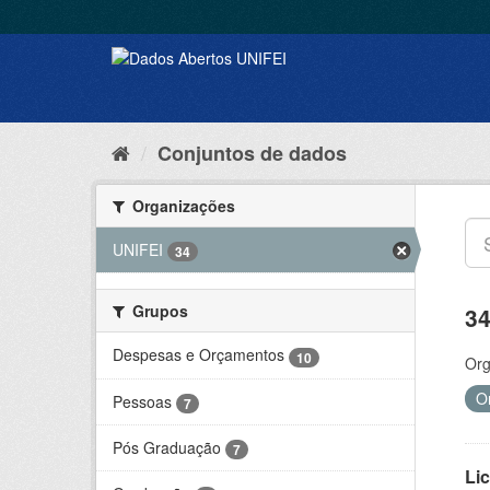
Conjuntos de dados
Organizações
UNIFEI
34
Grupos
34
Despesas e Orçamentos
10
Org
O
Pessoas
7
Pós Graduação
7
Lic