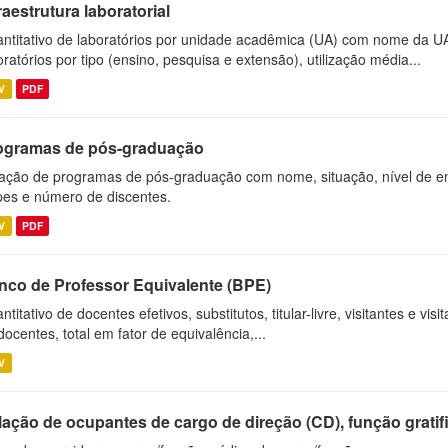
raestrutura laboratorial
ntitativo de laboratórios por unidade acadêmica (UA) com nome da U
oratórios por tipo (ensino, pesquisa e extensão), utilização média...
V
PDF
ogramas de pós-graduação
ação de programas de pós-graduação com nome, situação, nível de ens
es e número de discentes.
V
PDF
nco de Professor Equivalente (BPE)
ntitativo de docentes efetivos, substitutos, titular-livre, visitantes e vi
docentes, total em fator de equivalência,...
V
ação de ocupantes de cargo de direção (CD), função gratifi