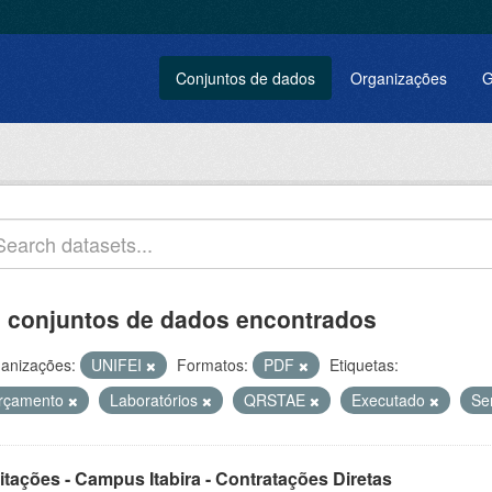
Conjuntos de dados
Organizações
G
 conjuntos de dados encontrados
anizações:
UNIFEI
Formatos:
PDF
Etiquetas:
rçamento
Laboratórios
QRSTAE
Executado
Se
itações - Campus Itabira - Contratações Diretas