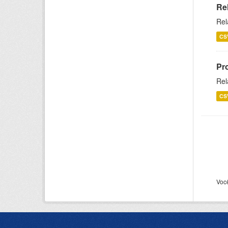
Re
Rel
CS
Pr
Rel
CS
Voc