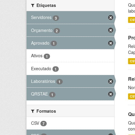
Qua
Etiquetas
lab
Servidores
3
CS
Orçamento
2
Pr
Aprovado
1
Rel
Cap
Ativos
1
CS
Executado
1
Rel
Laboratórios
1
Nom
QRSTAE
1
CS
Formatos
Qu
Qua
CSV
7
con