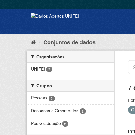
Conjuntos de dados
Organizações
UNIFEI
7
Grupos
7 
Pessoas
3
For
Q
Despesas e Orçamentos
2
Pós Graduação
2
Inf