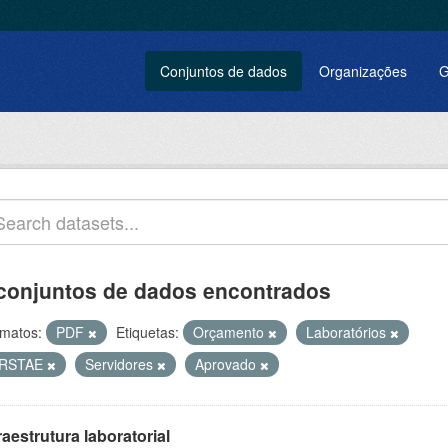
Conjuntos de dados
Organizações
G
conjuntos de dados encontrados
matos:
PDF
Etiquetas:
Orçamento
Laboratórios
RSTAE
Servidores
Aprovado
raestrutura laboratorial