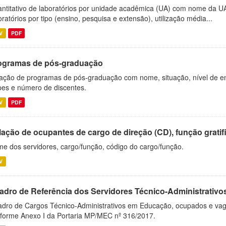
ntitativo de laboratórios por unidade acadêmica (UA) com nome da U
oratórios por tipo (ensino, pesquisa e extensão), utilização média...
V
PDF
ogramas de pós-graduação
ação de programas de pós-graduação com nome, situação, nível de ens
es e número de discentes.
V
PDF
ação de ocupantes de cargo de direção (CD), função gratifi
e dos servidores, cargo/função, código do cargo/função.
V
adro de Referência dos Servidores Técnico-Administrati
dro de Cargos Técnico-Administrativos em Educação, ocupados e vagos 
forme Anexo I da Portaria MP/MEC nº 316/2017.