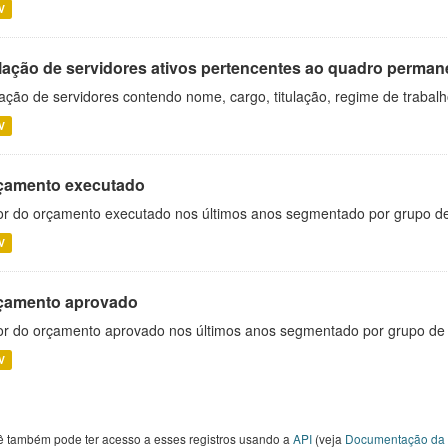
V
lação de servidores ativos pertencentes ao quadro permane
ação de servidores contendo nome, cargo, titulação, regime de trabal
V
çamento executado
or do orçamento executado nos últimos anos segmentado por grupo d
V
çamento aprovado
or do orçamento aprovado nos últimos anos segmentado por grupo de
V
ê também pode ter acesso a esses registros usando a
API
(veja
Documentação da 