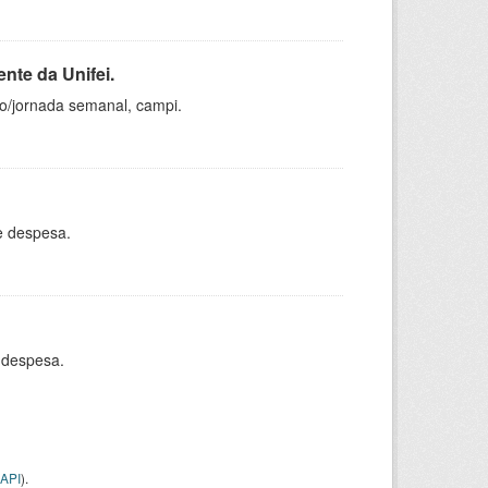
nte da Unifei.
ho/jornada semanal, campi.
e despesa.
 despesa.
API
).