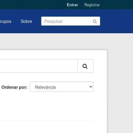
Entrar
Registrar
rupos
Sobre
Ordenar por