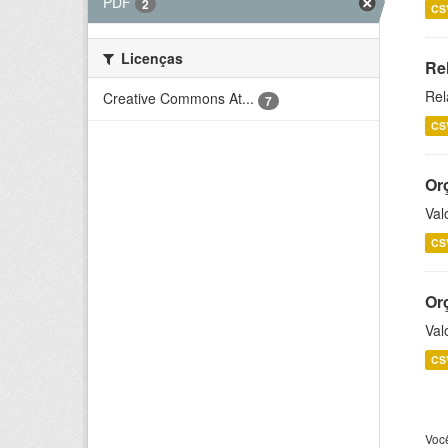
PDF
2
CS
Licenças
Re
Rel
Creative Commons At...
7
CS
Or
Val
CS
Or
Val
CS
Voc