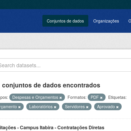
Conjuntos de dados
Organizações
G
 conjuntos de dados encontrados
pos:
Despesas e Orçamentos
Formatos:
PDF
Etiquetas:
rçamento
Laboratórios
Servidores
Aprovado
itações - Campus Itabira - Contratações Diretas