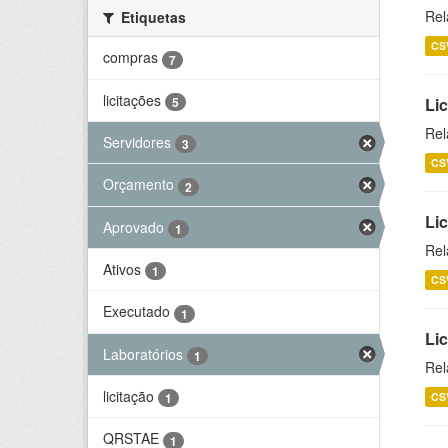
Rel
Etiquetas
CS
compras
7
licitações
5
Lic
Rel
Servidores
3
CS
Orçamento
2
Lic
Aprovado
1
Rel
Ativos
1
CS
Executado
1
Li
Laboratórios
1
Rel
licitação
CS
1
QRSTAE
1