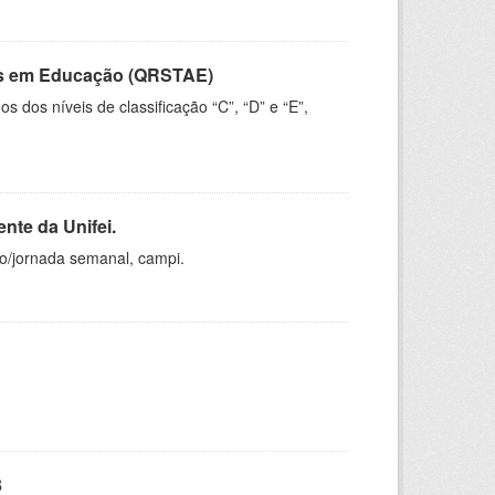
vos em Educação (QRSTAE)
dos níveis de classificação “C”, “D” e “E”,
nte da Unifei.
ho/jornada semanal, campi.
3