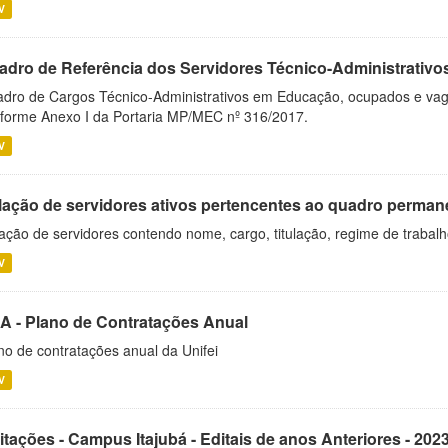
V
adro de Referência dos Servidores Técnico-Administrati
dro de Cargos Técnico-Administrativos em Educação, ocupados e vagos 
forme Anexo I da Portaria MP/MEC nº 316/2017.
V
lação de servidores ativos pertencentes ao quadro permane
ação de servidores contendo nome, cargo, titulação, regime de trabal
V
A - Plano de Contratações Anual
no de contratações anual da Unifei
V
itações - Campus Itajubá - Editais de anos Anteriores - 202