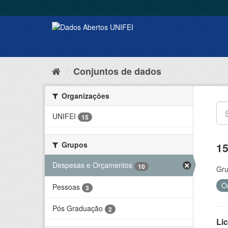
Conjuntos de dados
Organizações
UNIFEI
15
Grupos
15
Despesas e Orçamentos
10
Gru
O
Pessoas
3
Pós Graduação
2
Lic