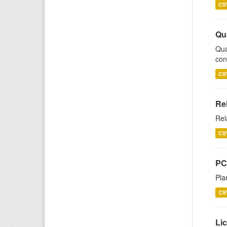
CS
Qu
Qua
con
CS
Re
Rel
CS
PC
Pla
CS
Lic