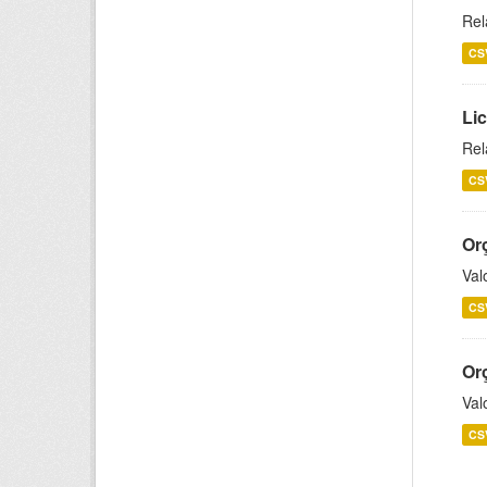
Rel
CS
Lic
Rel
CS
Or
Val
CS
Or
Val
CS