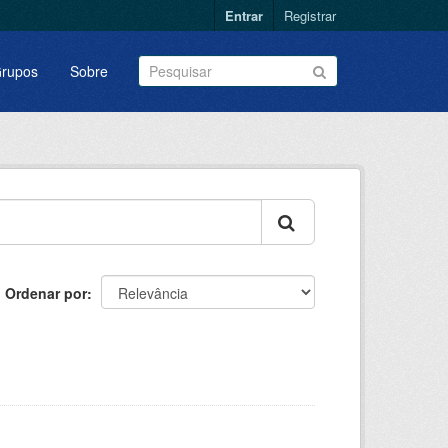
Entrar
Registrar
rupos
Sobre
Ordenar por