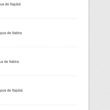
pus de Itajubá
pus de Itabira
s de Itabira
mpus de Itajubá