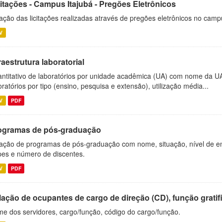
citações - Campus Itajubá - Pregões Eletrônicos
ação das licitações realizadas através de pregões eletrônicos no camp
V
raestrutura laboratorial
ntitativo de laboratórios por unidade acadêmica (UA) com nome da U
oratórios por tipo (ensino, pesquisa e extensão), utilização média...
V
PDF
ogramas de pós-graduação
ação de programas de pós-graduação com nome, situação, nível de ens
es e número de discentes.
V
PDF
ação de ocupantes de cargo de direção (CD), função gratifi
e dos servidores, cargo/função, código do cargo/função.