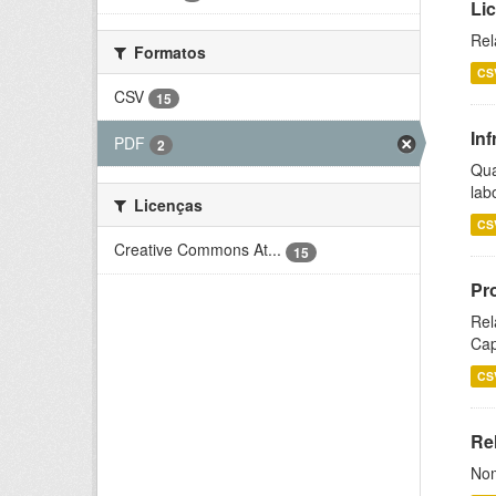
Li
Rel
Formatos
CS
CSV
15
Inf
PDF
2
Qua
lab
Licenças
CS
Creative Commons At...
15
Pr
Rel
Cap
CS
Rel
Nom