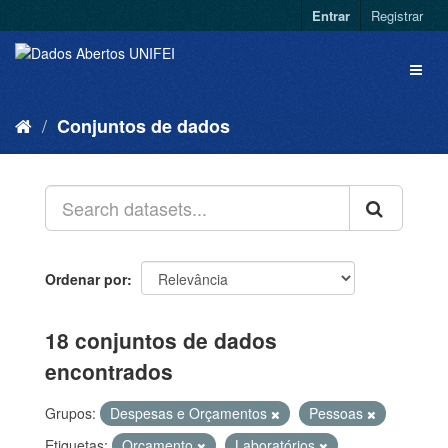
Entrar
Registrar
Conjuntos de dados
Ordenar por
18 conjuntos de dados
encontrados
Grupos:
Despesas e Orçamentos
Pessoas
Etiquetas:
Orçamento
Laboratórios