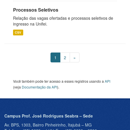
Processos Seletivos
Relação das vagas ofertadas e processos seletivos de
ingresso na Unifei.
CSV
1
2
»
Você também pode ter acesso a esses registros usando a
API
(veja
Documentação da API
).
Campus Prof. José Rodrigues Seabra – Sede
Av. BPS, 1303, Bairro Pinheirinho, Itajubá – MG