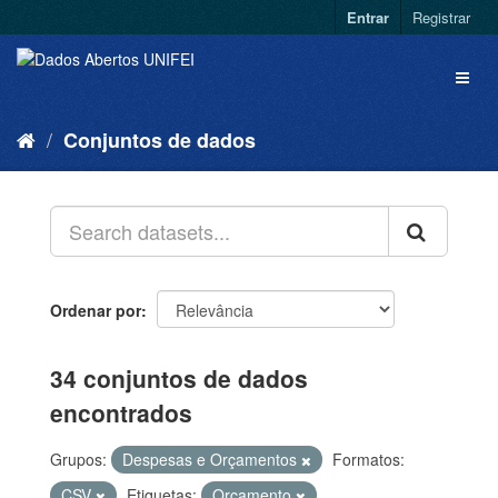
Entrar
Registrar
Conjuntos de dados
Ordenar por
34 conjuntos de dados
encontrados
Grupos:
Despesas e Orçamentos
Formatos:
CSV
Etiquetas:
Orçamento