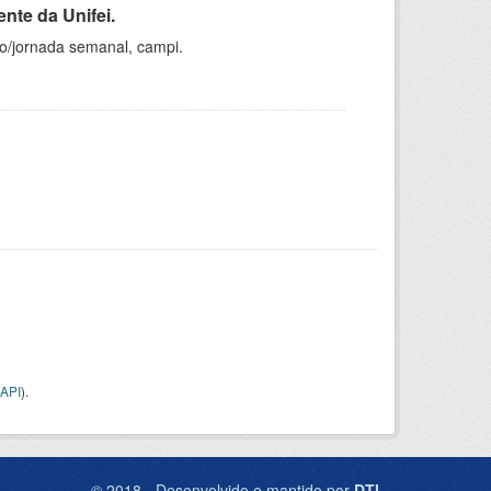
nte da Unifei.
ho/jornada semanal, campi.
API
).
© 2018 - Desenvolvido e mantido por
DTI