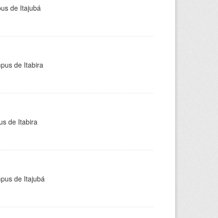
pus de Itajubá
pus de Itabira
s de Itabira
mpus de Itajubá