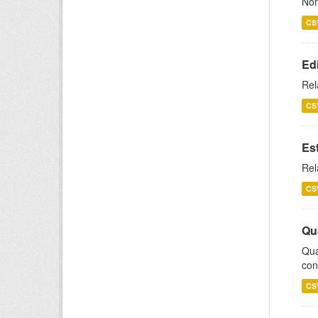
Nom
CS
Ed
Rel
CS
Es
Rel
CS
Qu
Qua
con
CS