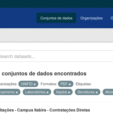
Conjuntos de dados
Organizações
G
 conjuntos de dados encontrados
anizações:
UNIFEI
Formatos:
PDF
Etiquetas:
rçamento
Laboratórios
Itajubá
Servidores
Ativ
itações - Campus Itabira - Contratações Diretas