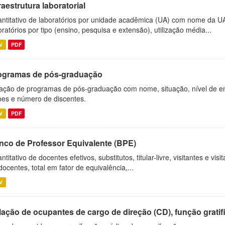
raestrutura laboratorial
ntitativo de laboratórios por unidade acadêmica (UA) com nome da U
oratórios por tipo (ensino, pesquisa e extensão), utilização média...
V
PDF
ogramas de pós-graduação
ação de programas de pós-graduação com nome, situação, nível de ens
es e número de discentes.
V
PDF
nco de Professor Equivalente (BPE)
ntitativo de docentes efetivos, substitutos, titular-livre, visitantes e vi
docentes, total em fator de equivalência,...
V
ação de ocupantes de cargo de direção (CD), função gratifi