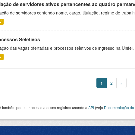
lação de servidores ativos pertencentes ao quadro permane
ação de servidores contendo nome, cargo, titulação, regime de trabal
V
ocessos Seletivos
ação das vagas ofertadas e processos seletivos de ingresso na Unifei.
V
1
2
»
ê também pode ter acesso a esses registros usando a
API
(veja
Documentação da 