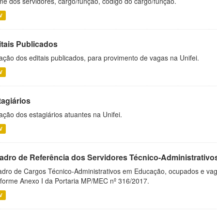
e dos servidores, cargo/função, código do cargo/função.
V
itais Publicados
ação dos editais publicados, para provimento de vagas na Unifei.
V
tagiários
ação dos estagiários atuantes na Unifei.
V
adro de Referência dos Servidores Técnico-Administrati
dro de Cargos Técnico-Administrativos em Educação, ocupados e vagos 
forme Anexo I da Portaria MP/MEC nº 316/2017.
V