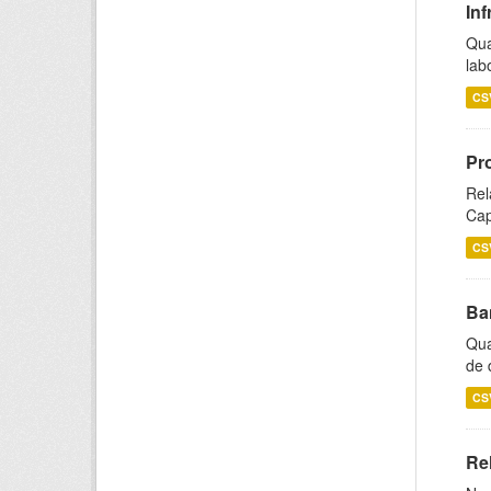
Inf
Qua
lab
CS
Pr
Rel
Cap
CS
Ba
Qua
de 
CS
Rel