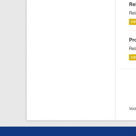
Re
Rel
CS
Pr
Rel
CS
Voc