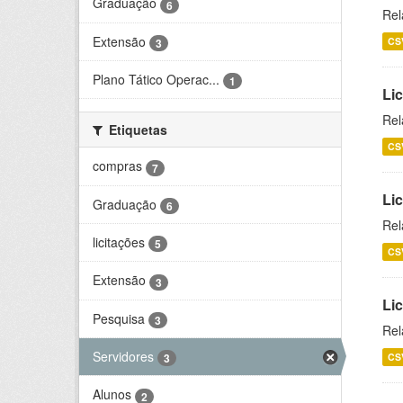
Graduação
6
Rel
Extensão
CS
3
Plano Tático Operac...
1
Lic
Rel
Etiquetas
CS
compras
7
Lic
Graduação
6
Rel
licitações
5
CS
Extensão
3
Li
Pesquisa
3
Rel
Servidores
CS
3
Alunos
2