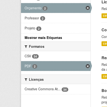
Li
Orçamento
2
Rel
CS
Professor
2
Projeto
2
Co
Con
Mostrar mais Etiquetas
CS
Formatos
CSV
34
Re
Rel
PDF
2
da 
CS
Licenças
Creative Commons At...
34
Bol
Rel
pro