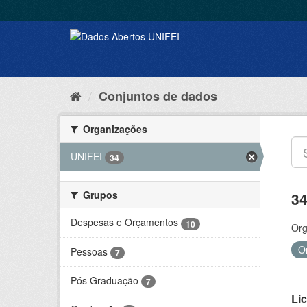
Conjuntos de dados
Organizações
UNIFEI
34
Grupos
34
Despesas e Orçamentos
10
Org
O
Pessoas
7
Pós Graduação
7
Lic