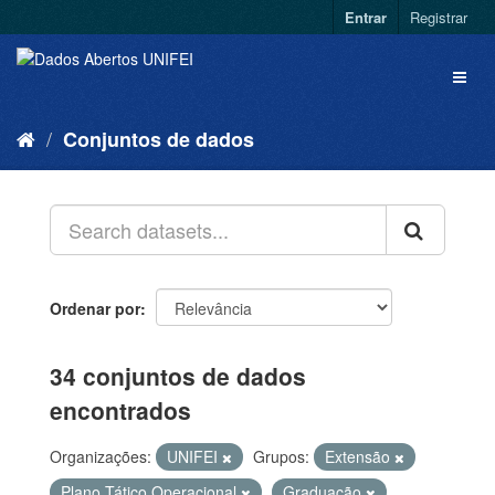
Entrar
Registrar
Conjuntos de dados
Ordenar por
34 conjuntos de dados
encontrados
Organizações:
UNIFEI
Grupos:
Extensão
Plano Tático Operacional
Graduação