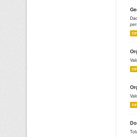
Ge
Dad
per
CS
Or
Val
CS
Or
Val
CS
Do
Tot