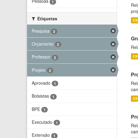
Pessoas
1
Rel
pro
Etiquetas
CS
Pesquisa
3
Gr
Orçamento
2
Rel
Professor
CS
2
Projeto
2
Pr
Aprovado
Rel
1
cam
Bolsistas
1
CS
BPE
1
Pr
Executado
1
Rel
cam
Extensão
1