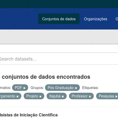
Conjuntos de dados
Organizações
G
 conjuntos de dados encontrados
matos:
PDF
Grupos:
Pós Graduação
Etiquetas:
rçamento
Projeto
Itajubá
Professor
Pesquisa
sistas de Iniciação Científica