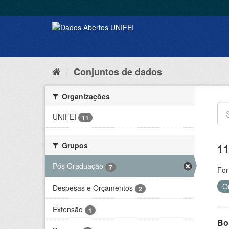
Conjuntos de dados
Organizações
UNIFEI
11
Grupos
11
Pós Graduação
7
For
O
Despesas e Orçamentos
2
Extensão
1
Bol