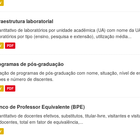
V
raestrutura laboratorial
ntitativo de laboratórios por unidade acadêmica (UA) com nome da U
oratórios por tipo (ensino, pesquisa e extensão), utilização média...
V
PDF
ogramas de pós-graduação
ação de programas de pós-graduação com nome, situação, nível de ens
es e número de discentes.
V
PDF
nco de Professor Equivalente (BPE)
ntitativo de docentes efetivos, substitutos, titular-livre, visitantes e vi
docentes, total em fator de equivalência,...
V