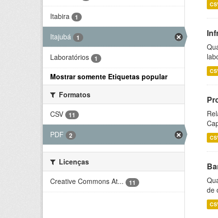
CS
Itabira
1
Inf
Itajubá
1
Qua
lab
Laboratórios
1
CS
Mostrar somente Etiquetas popular
Formatos
Pr
Rel
CSV
11
Cap
PDF
2
CS
Licenças
Ba
Qua
Creative Commons At...
11
de 
CS