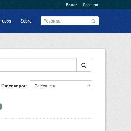
Entrar
Registrar
rupos
Sobre
Ordenar por