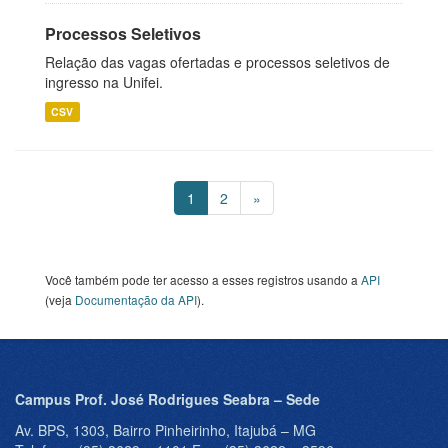
Processos Seletivos
Relação das vagas ofertadas e processos seletivos de
ingresso na Unifei.
CSV
1
2
»
Você também pode ter acesso a esses registros usando a
API
(veja
Documentação da API
).
Campus Prof. José Rodrigues Seabra – Sede
Av. BPS, 1303, Bairro Pinheirinho, Itajubá – MG