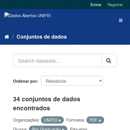
Entrar
Registrar
Conjuntos de dados
Ordenar por
34 conjuntos de dados
encontrados
Organizações:
UNIFEI
Formatos:
PDF
Grupos:
Pós Graduação
Etiquetas: