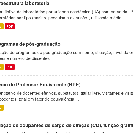
raestrutura laboratorial
ntitativo de laboratórios por unidade acadêmica (UA) com nome da U
oratórios por tipo (ensino, pesquisa e extensão), utilização média...
V
PDF
ogramas de pós-graduação
ação de programas de pós-graduação com nome, situação, nível de ens
es e número de discentes.
V
PDF
nco de Professor Equivalente (BPE)
ntitativo de docentes efetivos, substitutos, titular-livre, visitantes e vi
docentes, total em fator de equivalência,...
V
ação de ocupantes de cargo de direção (CD), função gratifi