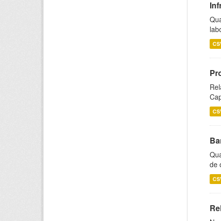
Inf
Qua
lab
CS
Pr
Rel
Cap
CS
Ba
Qua
de 
CS
Rel