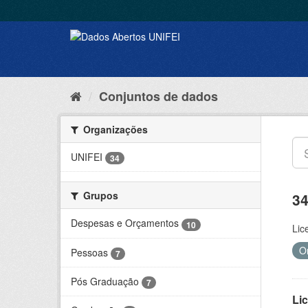
Conjuntos de dados
Organizações
UNIFEI
34
Grupos
34
Despesas e Orçamentos
10
Lic
O
Pessoas
7
Pós Graduação
7
Lic