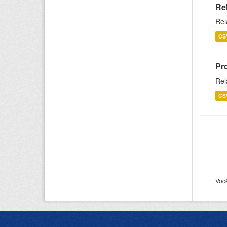
Re
Rel
CS
Pr
Rel
CS
Voc