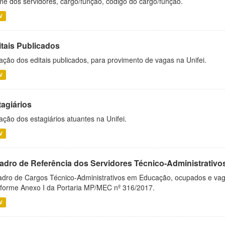
e dos servidores, cargo/função, código do cargo/função.
V
itais Publicados
ação dos editais publicados, para provimento de vagas na Unifei.
V
tagiários
ação dos estagiários atuantes na Unifei.
V
adro de Referência dos Servidores Técnico-Administrati
dro de Cargos Técnico-Administrativos em Educação, ocupados e vagos 
forme Anexo I da Portaria MP/MEC nº 316/2017.
V