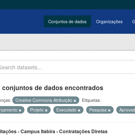
Conjuntos de dados
Organizações
G
 conjuntos de dados encontrados
enças:
Creative Commons Atribuição
Etiquetas:
rçamento
Projeto
Executado
Pesquisa
Aprova
itações - Campus Itabira - Contratações Diretas