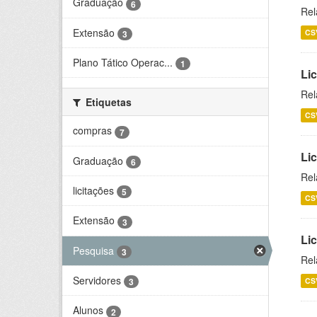
Graduação
6
Rel
Extensão
CS
3
Plano Tático Operac...
1
Lic
Rel
Etiquetas
CS
compras
7
Lic
Graduação
6
Rel
licitações
5
CS
Extensão
3
Li
Pesquisa
3
Rel
Servidores
CS
3
Alunos
2