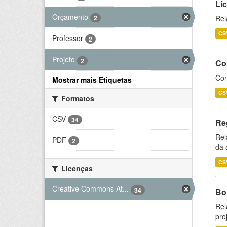
Li
Orçamento
2
Rel
CS
Professor
2
Projeto
2
Co
Con
Mostrar mais Etiquetas
CS
Formatos
CSV
34
Re
Rel
PDF
2
da 
CS
Licenças
Creative Commons At...
34
Bol
Rel
pro