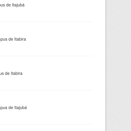
pus de Itajubá
pus de Itabira
s de Itabira
mpus de Itajubá