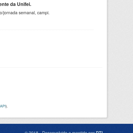
nte da Unifei.
ho/jornada semanal, campi.
API
).
© 2018 - Desenvolvido e mantido por
DTI