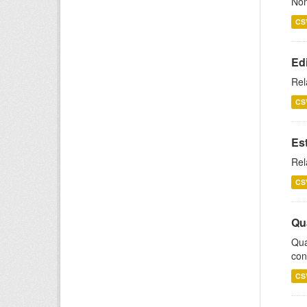
Nom
CS
Ed
Rel
CS
Es
Rel
CS
Qu
Qua
con
CS