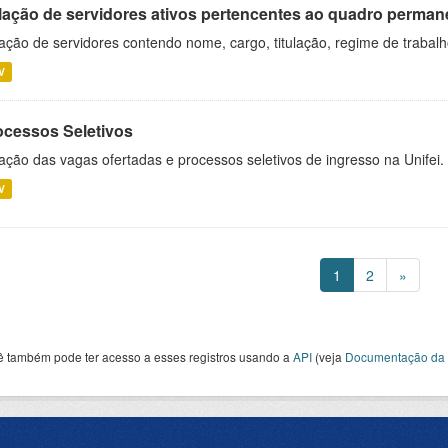
lação de servidores ativos pertencentes ao quadro permane
ação de servidores contendo nome, cargo, titulação, regime de trabal
V
ocessos Seletivos
ação das vagas ofertadas e processos seletivos de ingresso na Unifei.
V
1
2
»
ê também pode ter acesso a esses registros usando a
API
(veja
Documentação da 