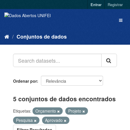
Entrar
Registrar
Conjuntos de dados
Ordenar por
5 conjuntos de dados encontrados
Etiquetas:
Orçamento
Projeto
Pesquisa
Aprovado
Filtrar Resultados