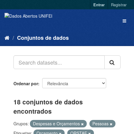
Entrar
Registrar
Conjuntos de dados
Ordenar por
18 conjuntos de dados
encontrados
Grupos:
Despesas e Orçamentos
Pessoas
Etiquetas:
Orçamento
QRSTAE