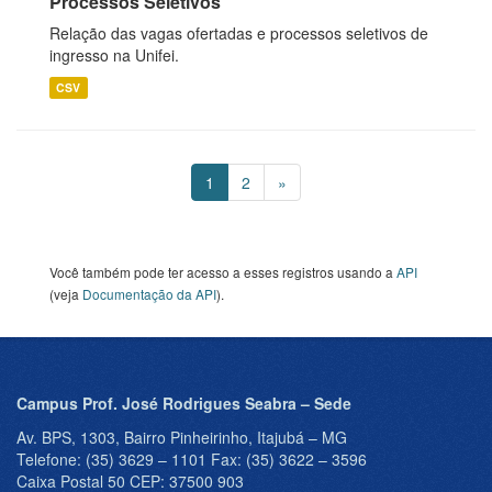
Processos Seletivos
Relação das vagas ofertadas e processos seletivos de
ingresso na Unifei.
CSV
1
2
»
Você também pode ter acesso a esses registros usando a
API
(veja
Documentação da API
).
Campus Prof. José Rodrigues Seabra – Sede
Av. BPS, 1303, Bairro Pinheirinho, Itajubá – MG
Telefone: (35) 3629 – 1101 Fax: (35) 3622 – 3596
Caixa Postal 50 CEP: 37500 903