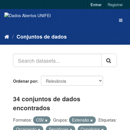
Entrar
Registrar
Conjuntos de dados
Ordenar por
34 conjuntos de dados
encontrados
Formatos:
CSV
Grupos:
Extensão
Etiquetas:
Orçamento
Servidores
Convênios