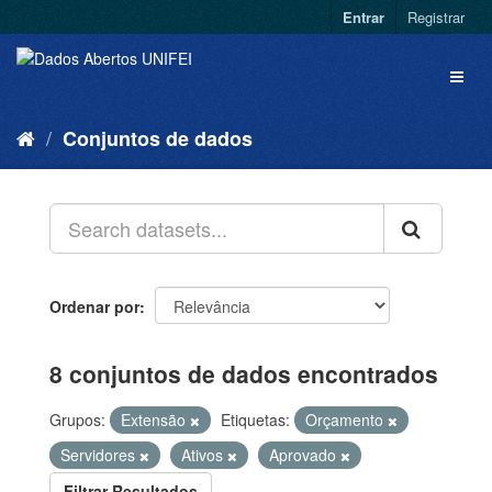
Entrar
Registrar
Conjuntos de dados
Ordenar por
8 conjuntos de dados encontrados
Grupos:
Extensão
Etiquetas:
Orçamento
Servidores
Ativos
Aprovado
Filtrar Resultados