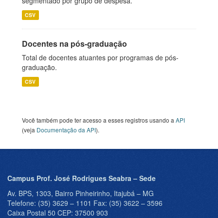
segmentado por grupo de despesa.
CSV
Docentes na pós-graduação
Total de docentes atuantes por programas de pós-
graduação.
CSV
Você também pode ter acesso a esses registros usando a
API
(veja
Documentação da API
).
Campus Prof. José Rodrigues Seabra – Sede
Av. BPS, 1303, Bairro Pinheirinho, Itajubá – MG
Telefone: (35) 3629 – 1101 Fax: (35) 3622 – 3596
Caixa Postal 50 CEP: 37500 903