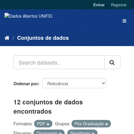
Entrar
Registrar
Conjuntos de dados
Ordenar por
12 conjuntos de dados
encontrados
Formatos:
PDF
Grupos:
Pós Graduação
Etiquetas:
Orçamento
Servidores