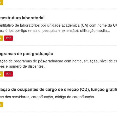
V
raestrutura laboratorial
ntitativo de laboratórios por unidade acadêmica (UA) com nome da U
oratórios por tipo (ensino, pesquisa e extensão), utilização média...
V
PDF
ogramas de pós-graduação
ação de programas de pós-graduação com nome, situação, nível de ens
es e número de discentes.
V
PDF
ação de ocupantes de cargo de direção (CD), função gratifi
e dos servidores, cargo/função, código do cargo/função.
V