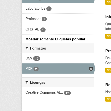
CS
Laboratórios
1
Inf
Professor
1
Qua
lab
QRSTAE
1
CS
Mostrar somente Etiquetas popular
Formatos
Pr
Rel
CSV
12
Cap
PDF
2
CS
Licenças
Rel
Nom
Creative Commons At...
12
CS