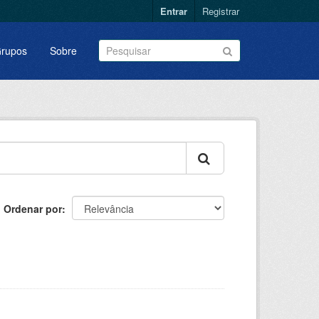
Entrar
Registrar
rupos
Sobre
Ordenar por