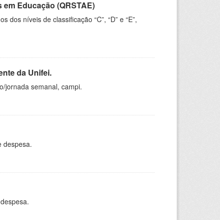
vos em Educação (QRSTAE)
dos níveis de classificação “C”, “D” e “E”,
nte da Unifei.
ho/jornada semanal, campi.
e despesa.
 despesa.