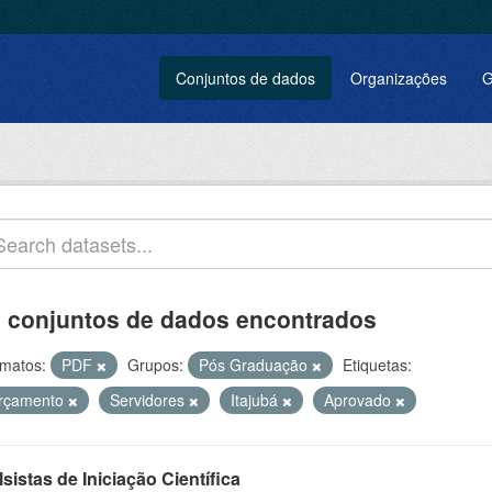
Conjuntos de dados
Organizações
G
 conjuntos de dados encontrados
matos:
PDF
Grupos:
Pós Graduação
Etiquetas:
rçamento
Servidores
Itajubá
Aprovado
sistas de Iniciação Científica