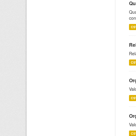
Qu
Qua
con
CS
Re
Rel
CS
Or
Val
CS
Or
Val
CS