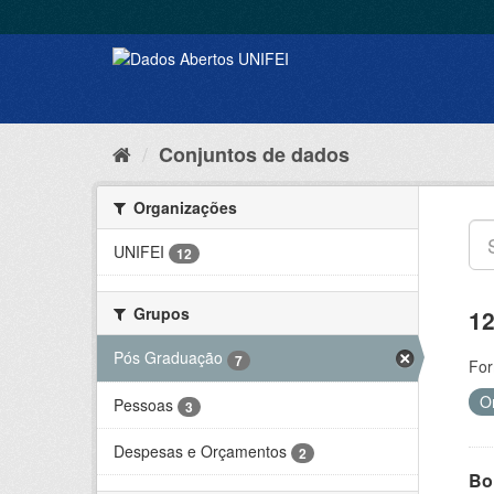
Conjuntos de dados
Organizações
UNIFEI
12
Grupos
12
Pós Graduação
7
For
O
Pessoas
3
Despesas e Orçamentos
2
Bol