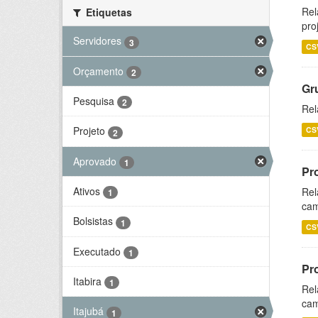
Rel
Etiquetas
pro
Servidores
3
CS
Orçamento
2
Gr
Pesquisa
2
Rel
Projeto
CS
2
Aprovado
1
Pr
Ativos
Rel
1
cam
Bolsistas
1
CS
Executado
1
Pr
Itabira
1
Rel
cam
Itajubá
1