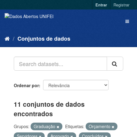
Entrar
Registrar
Conjuntos de dados
Ordenar por
11 conjuntos de dados
encontrados
Grupos:
Graduação
Etiquetas:
Orçamento
Servidores
Aprovado
Concluídos