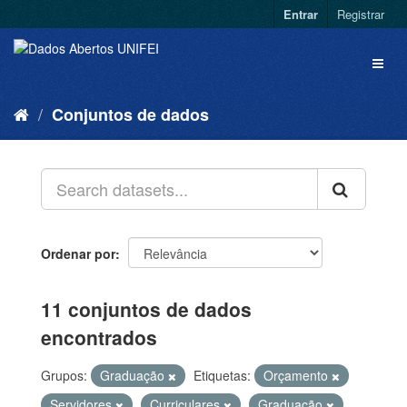
Entrar
Registrar
Conjuntos de dados
Ordenar por
11 conjuntos de dados
encontrados
Grupos:
Graduação
Etiquetas:
Orçamento
Servidores
Curriculares
Graduação