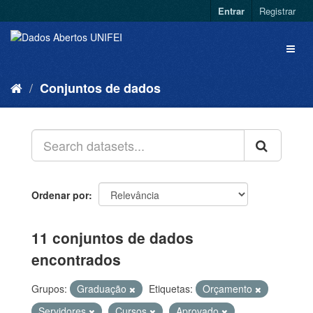
Entrar
Registrar
Conjuntos de dados
Ordenar por
11 conjuntos de dados
encontrados
Grupos:
Graduação
Etiquetas:
Orçamento
Servidores
Cursos
Aprovado