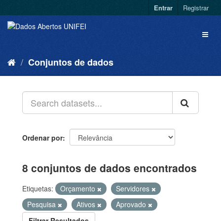
Entrar
Registrar
Conjuntos de dados
Ordenar por
8 conjuntos de dados encontrados
Etiquetas:
Orçamento
Servidores
Pesquisa
Ativos
Aprovado
Filtrar Resultados